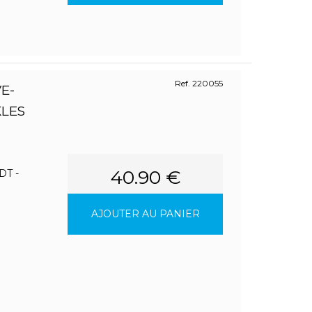
Ref. 220055
E-
KLES
40.90 €
T -
AJOUTER AU PANIER