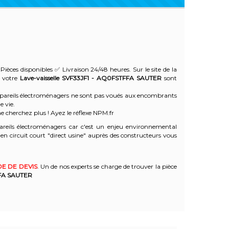
Pièces disponibles ✅ Livraison 24/48 heures. Sur le site de la
e votre
Lave-vaisselle SVF33JF1 - AQ0FSTFFA
SAUTER
sont
 appareils électroménagers ne sont pas voués aux encombrants
e vie.
e cherchez plus ! Ayez le réflexe NPM.fr
reils électroménagers car c'est un enjeu environnemental
 circuit court "direct usine" auprès des constructeurs vous
E DE DEVIS
. Un de nos experts se charge de trouver la pièce
FA
SAUTER