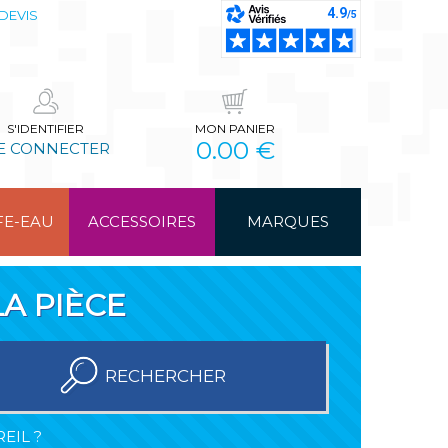
DEVIS
S'IDENTIFIER
MON PANIER
0.00 €
E CONNECTER
FE-EAU
ACCESSOIRES
MARQUES
A PIÈCE
RECHERCHER
EIL ?