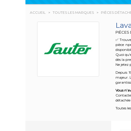
ACCUEIL
TOUTES LES MARQUES
PIÈCES DÉTACH
Lav
PIÈCES
✅ Trouve
pièce np
disponibl
Quoi qu'e
dès la pr
Ne jetez 
Depuis 1
majeur. L
garantisse
Vous n’av
Contacte
détachée 
Toutes le