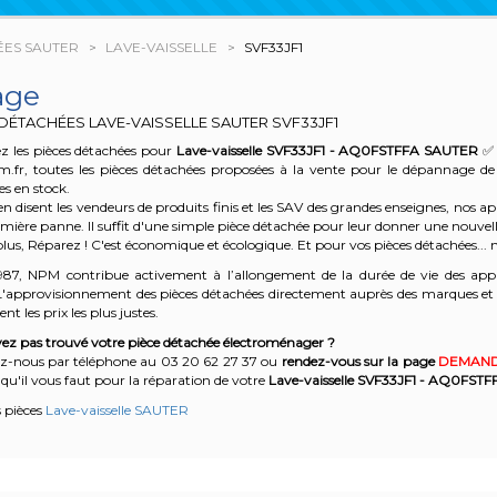
ÉES SAUTER
LAVE-VAISSELLE
SVF33JF1
age
 DÉTACHÉES LAVE-VAISSELLE SAUTER
SVF33JF1
z les pièces détachées pour
Lave-vaisselle SVF33JF1 - AQ0FSTFFA
SAUTER
✅ 
m.fr, toutes les pièces détachées proposées à la vente pour le dépannage d
es en stock.
n disent les vendeurs de produits finis et les SAV des grandes enseignes, nos
emière panne. Il suffit d'une simple pièce détachée pour leur donner une nouvell
plus, Réparez ! C'est économique et écologique. Et
pour vos pièces détachées... n
987, NPM contribue activement à l’allongement de la durée de vie des appa
'approvisionnement des pièces détachées directement auprès des marques et en
nt les prix les plus justes.
ez pas trouvé votre pièce détachée électroménager ?
z-nous par téléphone a
u 03 20 62 27 37
o
u
rendez-vous sur la page
DEMAND
qu'il vous faut pour la réparation de votre
Lave-vaisselle SVF33JF1 - AQ0FSTF
s pièces
Lave-vaisselle SAUTER