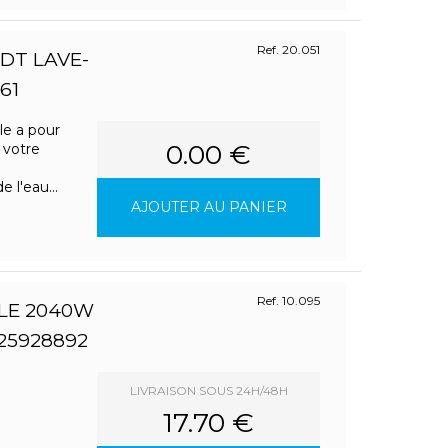
Ref. 20.051
DT LAVE-
61
le a pour
0.00 €
 votre
 l'eau...
AJOUTER AU PANIER
Ref. 10.095
LLE 2040W
25928892
LIVRAISON SOUS 24H/48H
17.70 €