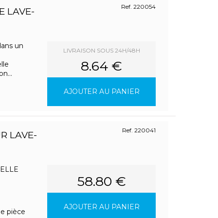
Ref. 220054
E LAVE-
dans un
LIVRAISON SOUS 24H/48H
8.64 €
lle
n...
AJOUTER AU PANIER
Ref. 220041
R LAVE-
SELLE
58.80 €
AJOUTER AU PANIER
ne pièce