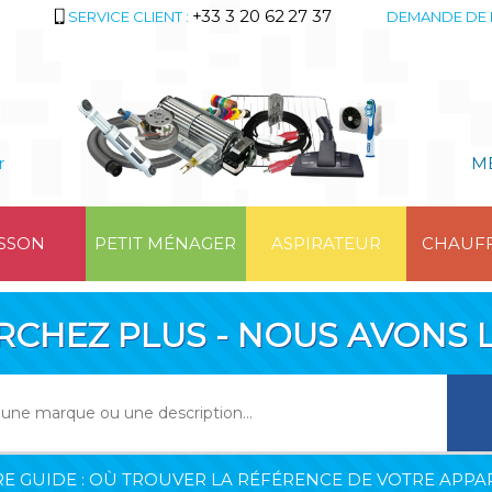
+33 3 20 62 27 37
SERVICE CLIENT :
DEMANDE DE 
r
M
SSON
PETIT MÉNAGER
ASPIRATEUR
CHAUF
RCHEZ PLUS - NOUS AVONS L
E GUIDE : OÙ TROUVER LA RÉFÉRENCE DE VOTRE APPAR