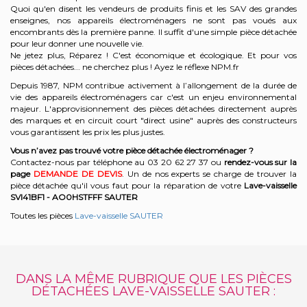
Quoi qu'en disent les vendeurs de produits finis et les SAV des grandes
enseignes, nos appareils électroménagers ne sont pas voués aux
encombrants dès la première panne. Il suffit d'une simple pièce détachée
pour leur donner une nouvelle vie.
Ne jetez plus, Réparez ! C'est économique et écologique. Et
pour vos
pièces détachées... ne cherchez plus ! Ayez le réflexe NPM.fr
Depuis 1987, NPM contribue activement à l’allongement de la durée de
vie des appareils électroménagers car c'est un enjeu environnemental
majeur. L'approvisionnement des pièces détachées directement auprès
des marques et en circuit court "direct usine" auprès des constructeurs
vous garantissent les prix les plus justes.
Vous n’avez pas trouvé votre pièce détachée électroménager ?
Contactez-nous par téléphone a
u 03 20 62 27 37
o
u
rendez-vous sur la
page
DEMANDE DE DEVIS
. Un de nos experts se charge de trouver la
pièce détachée qu'il vous faut pour la réparation de votre
Lave-vaisselle
SVI41BF1 - AO0HSTFFF
SAUTER
Toutes les pièces
Lave-vaisselle SAUTER
DANS LA MÊME RUBRIQUE QUE LES PIÈCES
DÉTACHÉES LAVE-VAISSELLE SAUTER :