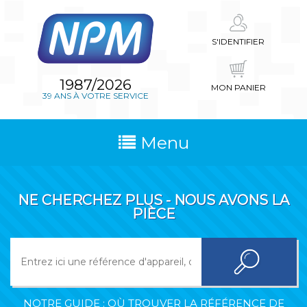
S'IDENTIFIER
1987/2026
MON PANIER
39 ANS À VOTRE SERVICE
Menu
NE CHERCHEZ PLUS - NOUS AVONS LA
PIÈCE
NOTRE GUIDE : OÙ TROUVER LA RÉFÉRENCE DE