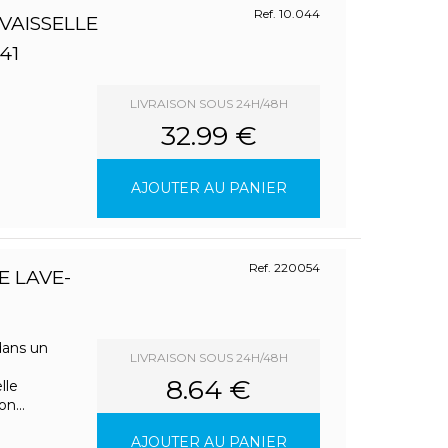
Ref. 10.044
AISSELLE
41
LIVRAISON SOUS 24H/48H
32.99 €
AJOUTER AU PANIER
Ref. 220054
E LAVE-
dans un
LIVRAISON SOUS 24H/48H
8.64 €
lle
n...
AJOUTER AU PANIER