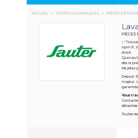
ACCUEIL
TOUTES LES MARQUES
PIÈCES DÉTACH
Lav
PIÈCES
✅ Trouvez
npm.fr, t
stock.
Quoi qu'e
dès la pr
Ne jetez 
Depuis 1
majeur. L
garantisse
Vous n’av
Contacte
détachée 
Toutes le