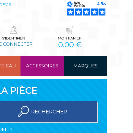
DEVIS
S'IDENTIFIER
MON PANIER
0.00 €
E CONNECTER
FE-EAU
ACCESSOIRES
MARQUES
A PIÈCE
RECHERCHER
EIL ?