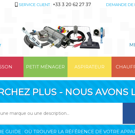
+33 3 20 62 27 37
SERVICE CLIENT :
DEMANDE DE 
r
M
SSON
PETIT MÉNAGER
ASPIRATEUR
CHAUF
RCHEZ PLUS - NOUS AVONS L
E GUIDE : OÙ TROUVER LA RÉFÉRENCE DE VOTRE APPAR