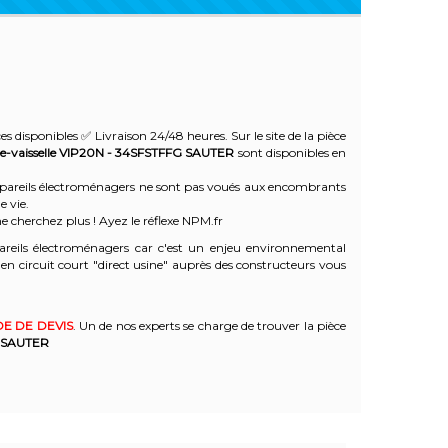
es disponibles ✅ Livraison 24/48 heures. Sur le site de la pièce
e-vaisselle VIP20N - 34SFSTFFG
SAUTER
sont disponibles en
 appareils électroménagers ne sont pas voués aux encombrants
e vie.
e cherchez plus ! Ayez le réflexe NPM.fr
reils électroménagers car c'est un enjeu environnemental
 circuit court "direct usine" auprès des constructeurs vous
E DE DEVIS
. Un de nos experts se charge de trouver la pièce
SAUTER