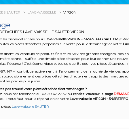
ÉES SAUTER
LAVE-VAISSELLE
VIP20N
age
 DÉTACHÉES LAVE-VAISSELLE SAUTER
VIP20N
 les pièces détachées pour
Lave-vaisselle VIP20N - 34SFSTFFG
SAUTER
✅ Pièc
outes les pièces détachées proposées à la vente pour le dépannage de votre
Lav
n disent les vendeurs de produits finis et les SAV des grandes enseignes, nos
emière panne. Il suffit d'une simple pièce détachée pour leur donner une nouvell
plus, Réparez ! C'est économique et écologique. Et
pour vos pièces détachées... n
987, NPM contribue activement à l’allongement de la durée de vie des appa
'approvisionnement des pièces détachées directement auprès des marques et en
nt les prix les plus justes.
ez pas trouvé votre pièce détachée électroménager ?
z-nous par téléphone a
u 03 20 62 27 37
o
u
rendez-vous sur la page
DEMAND
qu'il vous faut pour la réparation de votre
Lave-vaisselle VIP20N - 34SFSTFFG
s pièces
Lave-vaisselle SAUTER