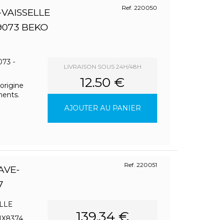
Ref. 220050
-VAISSELLE
9073 BEKO
73 -
LIVRAISON SOUS 24H/48H
12.50 €
origine
ments.
AJOUTER AU PANIER
Ref. 220051
AVE-
7
LLE
139.34 €
1X8374