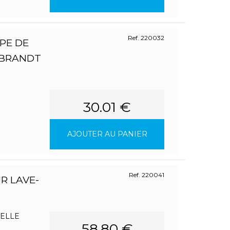
Ref. 220032
PE DE
 BRANDT
30.01 €
AJOUTER AU PANIER
Ref. 220041
R LAVE-
SELLE
58.80 €