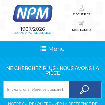
S'IDENTIFIER
1987/2026
MON PANIER
39 ANS À VOTRE SERVICE
Menu
NE CHERCHEZ PLUS - NOUS AVONS LA
PIÈCE
NOTRE GUIDE : OÙ TROUVER LA RÉFÉRENCE DE