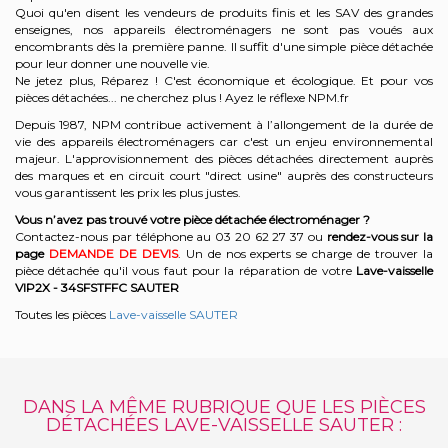
Quoi qu'en disent les vendeurs de produits finis et les SAV des grandes
enseignes, nos appareils électroménagers ne sont pas voués aux
encombrants dès la première panne. Il suffit d'une simple pièce détachée
pour leur donner une nouvelle vie.
Ne jetez plus, Réparez ! C'est économique et écologique. Et
pour vos
pièces détachées... ne cherchez plus ! Ayez le réflexe NPM.fr
Depuis 1987, NPM contribue activement à l’allongement de la durée de
vie des appareils électroménagers car c'est un enjeu environnemental
majeur. L'approvisionnement des pièces détachées directement auprès
des marques et en circuit court "direct usine" auprès des constructeurs
vous garantissent les prix les plus justes.
Vous n’avez pas trouvé votre pièce détachée électroménager ?
Contactez-nous par téléphone a
u 03 20 62 27 37
o
u
rendez-vous sur la
page
DEMANDE DE DEVIS
. Un de nos experts se charge de trouver la
pièce détachée qu'il vous faut pour la réparation de votre
Lave-vaisselle
VIP2X - 34SFSTFFC
SAUTER
Toutes les pièces
Lave-vaisselle SAUTER
DANS LA MÊME RUBRIQUE QUE LES PIÈCES
DÉTACHÉES LAVE-VAISSELLE SAUTER :