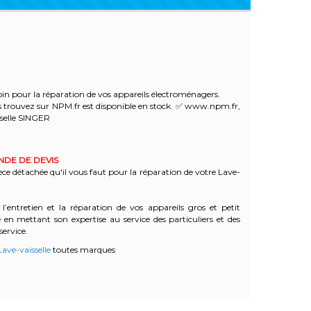
in pour la réparation de vos appareils électroménagers.
 trouvez sur NPM.fr est disponible en stock. ✅ www.npm.fr,
selle SINGER
ANDE DE DEVIS
èce détachée qu'il vous faut pour la réparation de votre Lave-
l’entretien et la réparation de vos appareils gros et petit
n mettant son expertise au service des particuliers et des
service.
Lave-vaisselle
toutes marques