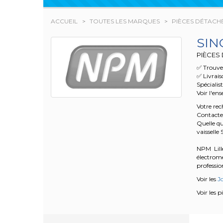
ACCUEIL
TOUTES LES MARQUES
PIÈCES DÉTACH
SIN
PIÈCES 
✅ Trouvez
✅ Livrai
Spécialis
Voir l'en
Votre re
Contacte
Quelle qu
vaisselle
NPM Lille
électrom
profession
Voir les
Jo
Voir les 