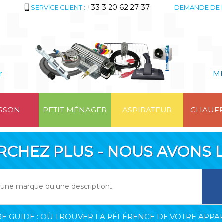
+33 3 20 62 27 37
SERVICE CLIENT :
DEMANDE DE 
r
M
SSON
PETIT MÉNAGER
ASPIRATEUR
CHAUF
RCHEZ PLUS - NOUS AVONS L
E GUIDE : OÙ TROUVER LA RÉFÉRENCE DE VOTRE APPAR