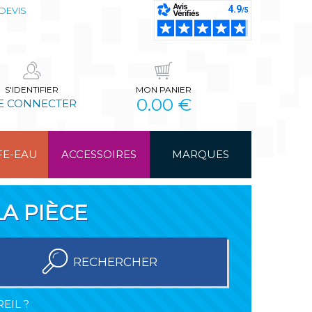
DEVIS
S'IDENTIFIER
MON PANIER
0.00 €
E CONNECTER
FE-EAU
ACCESSOIRES
MARQUES
A PIÈCE
RECHERCHER
EIL ?