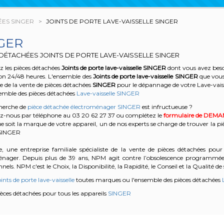
ÉES SINGER
JOINTS DE PORTE LAVE-VAISSELLE SINGER
GER
DÉTACHÉES JOINTS DE PORTE LAVE-VAISSELLE SINGER
 les pièces détachées
Joints de porte lave-vaisselle
SINGER
dont vous avez beso
son 24/48 heures. L'ensemble des
Joints de porte lave-vaisselle
SINGER
que vous
te de la vente de pièces détachées
SINGER
pour le dépannage de votre Lave-vais
semble des pièces détachées
Lave-vaisselle SINGER
cherche de
pièce détachée électroménager SINGER
est infructueuse ?
z-nous par téléphone au 03 20 62 27 37
ou complétez le
formulaire de DEM
e soit la marque de votre appareil, un de nos experts se charge de trouver la pi
 SINGER
, une entreprise familiale spécialiste de la vente de pièces détachées pour 
énager. Depuis plus de 39 ans, NPM agit contre l’obsolescence programmée e
nels. NPM c'est le Choix, la Disponibilité, la Rapidité, le Conseil et la Qualité de 
ints de porte lave-vaisselle
toutes marques ou l'ensemble des pièces détachées
pièces détachées pour tous les appareils
SINGER