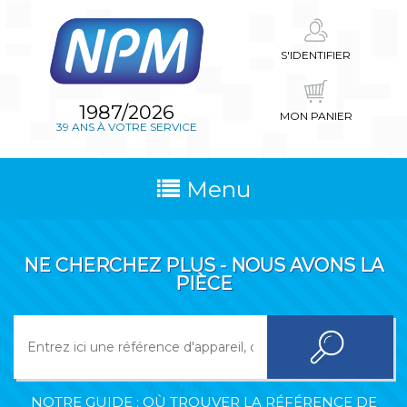
S'IDENTIFIER
1987/2026
MON PANIER
39 ANS À VOTRE SERVICE
Menu
NE CHERCHEZ PLUS - NOUS AVONS LA
PIÈCE
NOTRE GUIDE : OÙ TROUVER LA RÉFÉRENCE DE