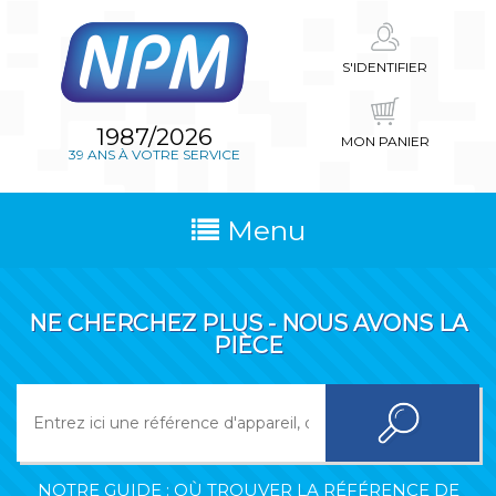
S'IDENTIFIER
1987/2026
MON PANIER
39 ANS À VOTRE SERVICE
Menu
NE CHERCHEZ PLUS - NOUS AVONS LA
PIÈCE
NOTRE GUIDE : OÙ TROUVER LA RÉFÉRENCE DE