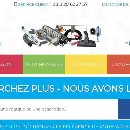
+33 3 20 62 27 37
SERVICE CLIENT :
DEMANDE DE 
r
M
SSON
PETIT MÉNAGER
ASPIRATEUR
CHAUF
RCHEZ PLUS - NOUS AVONS L
E GUIDE : OÙ TROUVER LA RÉFÉRENCE DE VOTRE APPAR