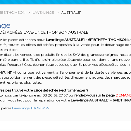
ÉES THOMSON
LAVE-LINGE
AUSTRALE1
age
 DÉTACHÉES LAVE-LINGE THOMSON
AUSTRALE1
z les pièces détachées pour
Lave-linge AUSTRALE1 - 6F1BTHFFA
THOMSON
✅
m.fr, toutes les pièces détachées proposées à la vente pour le dépannage de
es en stock.
n disent les vendeurs de produits finis et les SAV des grandes enseignes, nos
emière panne. Il suffit d'une simple pièce détachée pour leur donner une nouvell
plus, Réparez ! C'est économique et écologique. Et
pour vos pièces détachées... n
987, NPM contribue activement à l’allongement de la durée de vie des appa
'approvisionnement des pièces détachées directement auprès des marques et en
nt les prix les plus justes.
ez pas trouvé votre pièce détachée électroménager ?
z-nous par téléphone a
u 03 20 62 27 37
o
u
rendez-vous sur la page
DEMAND
qu'il vous faut pour la réparation de votre
Lave-linge AUSTRALE1 - 6F1BTHFF
s pièces
Lave-linge THOMSON