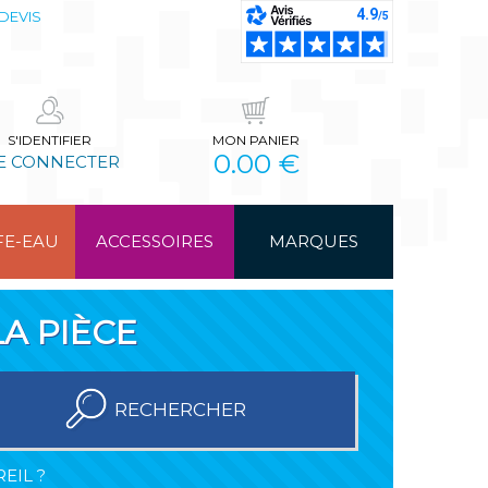
DEVIS
S'IDENTIFIER
MON PANIER
0.00 €
E CONNECTER
FE-EAU
ACCESSOIRES
MARQUES
A PIÈCE
RECHERCHER
EIL ?