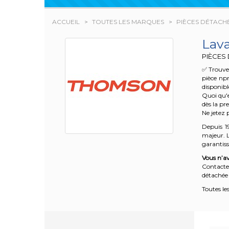
ACCUEIL
TOUTES LES MARQUES
PIÈCES DÉTACH
Lav
PIÈCES
✅ Trouve
pièce np
disponibl
Quoi qu'e
dès la pr
Ne jetez 
Depuis 1
majeur. L
garantisse
Vous n’av
Contacte
détachée 
Toutes le