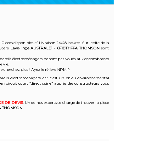
 Pièces disponibles ✅ Livraison 24/48 heures. Sur le site de la
 votre
Lave-linge AUSTRALE1 - 6F1BTHFFA
THOMSON
sont
 appareils électroménagers ne sont pas voués aux encombrants
e vie.
e cherchez plus ! Ayez le réflexe NPM.fr
reils électroménagers car c'est un enjeu environnemental
 circuit court "direct usine" auprès des constructeurs vous
E DE DEVIS
. Un de nos experts se charge de trouver la pièce
A
THOMSON