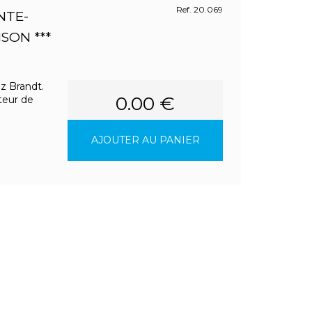
Ref. 20.069
NTE-
ON ***
z Brandt.
0.00 €
teur de
AJOUTER AU PANIER