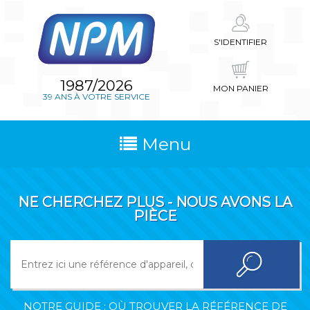
S'IDENTIFIER
1987/2026
MON PANIER
39 ANS À VOTRE SERVICE
Menu
NE CHERCHEZ PLUS - NOUS AVONS LA
PIÈCE
NOTRE GUIDE : OÙ TROUVER LA RÉFÉRENCE DE