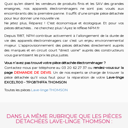
Quoi qu'en disent les vendeurs de produits finis et les SAV des grandes
enseignes, nos appareils électroménagers ne sont pas voués aux
encombrants dès la première panne. Il suffit d'une simple pièce détachée
pour leur donner une nouvelle vie.
Ne jetez plus, Réparez ! C'est économique et écologique. Et
pour vos
pièces détachées... ne cherchez plus ! Ayez le réflexe NPM.fr
Depuis 1987, NPM contribue activement à l’allongement de la durée de
vie des appareils électroménagers car c'est un enjeu environnemental
majeur. L'approvisionnement des pièces détachées directement auprès
des marques et en circuit court "direct usine" auprès des constructeurs
vous garantissent les prix les plus justes.
Vous n’avez pas trouvé votre pièce détachée électroménager ?
Contactez-nous par téléphone a
u 03 20 62 27 37
o
u
rendez-vous sur la
page
DEMANDE DE DEVIS
. Un de nos experts se charge de trouver la
pièce détachée qu'il vous faut pour la réparation de votre
Lave-linge
EXCEL1100 - 7PG8THFFA
THOMSON
Toutes les pièces
Lave-linge THOMSON
DANS LA MÊME RUBRIQUE QUE LES PIÈCES
DÉTACHÉES LAVE-LINGE THOMSON :