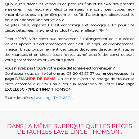
Quoi qu'en disent les vendeurs de produits finis et les SAV des grandes
enseignes, nos appareils électroménagers ne sont pas voués aux
encombrants dès la première panne. Il suffit d'une simple pièce détachée
pour leur donner une nouvelle vie.
Ne jetez plus, Réparez ! C'est économique et écologique. Et
pour vos
pièces détachées... ne cherchez plus ! Ayez le réflexe NPM.fr
Depuis 1987, NPM contribue activement à l’allongement de la durée de
vie des appareils électroménagers car c'est un enjeu environnemental
majeur. L'approvisionnement des pièces détachées directement auprès
des marques et en circuit court "direct usine" auprès des constructeurs
vous garantissent les prix les plus justes.
Vous n’avez pas trouvé votre pièce détachée électroménager ?
Contactez-nous par téléphone a
u 03 20 62 27 37
o
u
rendez-vous sur la
page
DEMANDE DE DEVIS
. Un de nos experts se charge de trouver la
pièce détachée qu'il vous faut pour la réparation de votre
Lave-linge
EXCEL830 - 7PEZTHFFD
THOMSON
Toutes les pièces
Lave-linge THOMSON
DANS LA MÊME RUBRIQUE QUE LES PIÈCES
DÉTACHÉES LAVE-LINGE THOMSON :