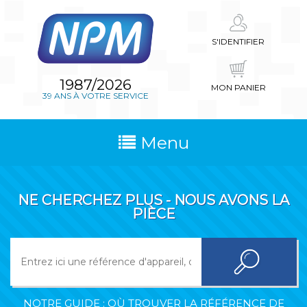
S'IDENTIFIER
1987/2026
MON PANIER
39 ANS À VOTRE SERVICE
Menu
NE CHERCHEZ PLUS - NOUS AVONS LA
PIÈCE
NOTRE GUIDE : OÙ TROUVER LA RÉFÉRENCE DE