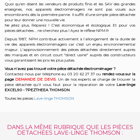
Quoi qu'en disent les vendeurs de produits finis et les SAV des grandes
enseignes, nos appareils électroménagers ne sont pas voués aux
encombrants dès la première panne. Il suffit d'une simple pièce détachée
pour leur donner une nouvelle vie.
Ne jetez plus, Réparez ! C'est économique et écologique. Et
pour vos
pièces détachées... ne cherchez plus ! Ayez le réflexe NPM.fr
Depuis 1987, NPM contribue activement à l’allongement de la durée de
vie des appareils électroménagers car c'est un enjeu environnemental
majeur. L'approvisionnement des pièces détachées directement auprès
des marques et en circuit court "direct usine" auprès des constructeurs
vous garantissent les prix les plus justes.
Vous n’avez pas trouvé votre pièce détachée électroménager ?
Contactez-nous par téléphone a
u 03 20 62 27 37
o
u
rendez-vous sur la
page
DEMANDE DE DEVIS
. Un de nos experts se charge de trouver la
pièce détachée qu'il vous faut pour la réparation de votre
Lave-linge
EXCEL90 - 7PEZTHEEA
THOMSON
Toutes les pièces
Lave-linge THOMSON
DANS LA MÊME RUBRIQUE QUE LES PIÈCES
DÉTACHÉES LAVE-LINGE THOMSON :