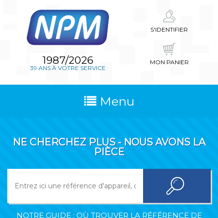
S'IDENTIFIER
1987/2026
MON PANIER
39 ANS À VOTRE SERVICE
Menu
NE CHERCHEZ PLUS - NOUS AVONS LA
PIÈCE
NOTRE GUIDE : OÙ TROUVER LA RÉFÉRENCE DE