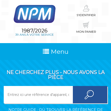
S'IDENTIFIER
1987/2026
MON PANIER
39 ANS À VOTRE SERVICE
Menu
NE CHERCHEZ PLUS - NOUS AVONS LA
PIÈCE
NOTRE GUIDE : OÙ TROUVER LA RÉFÉRENCE DE