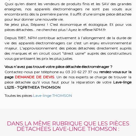
Quoi qu'en disent les vendeurs de produits finis et les SAV des grandes
enseignes, nos appareils électroménagers ne sont pas voués aux
encombrants dès la première panne. Il suffit d'une simple pièce détachée
pour leur donner une nouvelle vie.
Ne jetez plus, Réparez ! C'est économique et écologique. Et
pour vos
pièces détachées... ne cherchez plus ! Ayez le réflexe NPM.fr
Depuis 1987, NPM contribue activement à l’allongement de la durée de
vie des appareils électroménagers car c'est un enjeu environnemental
majeur. L'approvisionnement des pièces détachées directement auprès
des marques et en circuit court "direct usine" auprès des constructeurs
vous garantissent les prix les plus justes.
Vous n’avez pas trouvé votre pièce détachée électroménager ?
Contactez-nous par téléphone a
u 03 20 62 27 37
o
u
rendez-vous sur la
page
DEMANDE DE DEVIS
. Un de nos experts se charge de trouver la
pièce détachée qu'il vous faut pour la réparation de votre
Lave-linge
LS215 - 7QF8THEEA
THOMSON
Toutes les pièces
Lave-linge THOMSON
DANS LA MÊME RUBRIQUE QUE LES PIÈCES
DÉTACHÉES LAVE-LINGE THOMSON :