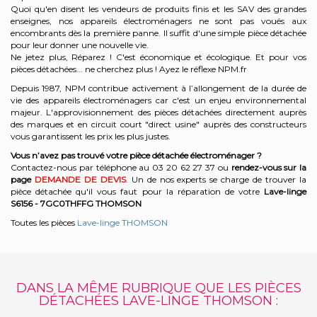
Quoi qu'en disent les vendeurs de produits finis et les SAV des grandes
enseignes, nos appareils électroménagers ne sont pas voués aux
encombrants dès la première panne. Il suffit d'une simple pièce détachée
pour leur donner une nouvelle vie.
Ne jetez plus, Réparez ! C'est économique et écologique. Et
pour vos
pièces détachées... ne cherchez plus ! Ayez le réflexe NPM.fr
Depuis 1987, NPM contribue activement à l’allongement de la durée de
vie des appareils électroménagers car c'est un enjeu environnemental
majeur. L'approvisionnement des pièces détachées directement auprès
des marques et en circuit court "direct usine" auprès des constructeurs
vous garantissent les prix les plus justes.
Vous n’avez pas trouvé votre pièce détachée électroménager ?
Contactez-nous par téléphone a
u 03 20 62 27 37
o
u
rendez-vous sur la
page
DEMANDE DE DEVIS
. Un de nos experts se charge de trouver la
pièce détachée qu'il vous faut pour la réparation de votre
Lave-linge
S6156 - 7GC0THFFG
THOMSON
Toutes les pièces
Lave-linge THOMSON
DANS LA MÊME RUBRIQUE QUE LES PIÈCES
DÉTACHÉES LAVE-LINGE THOMSON :