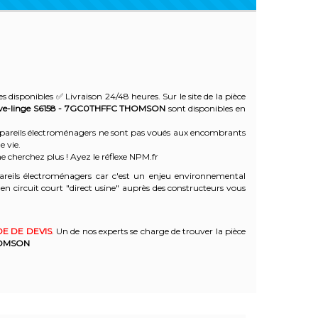
s disponibles ✅ Livraison 24/48 heures. Sur le site de la pièce
ve-linge S6158 - 7GC0THFFC
THOMSON
sont disponibles en
 appareils électroménagers ne sont pas voués aux encombrants
e vie.
e cherchez plus ! Ayez le réflexe NPM.fr
reils électroménagers car c'est un enjeu environnemental
 circuit court "direct usine" auprès des constructeurs vous
E DE DEVIS
. Un de nos experts se charge de trouver la pièce
OMSON