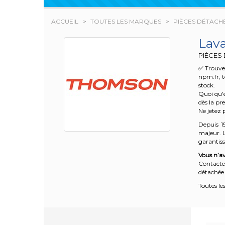
ACCUEIL
TOUTES LES MARQUES
PIÈCES DÉTACH
Lav
PIÈCES
✅ Trouve
npm.fr, t
stock.
Quoi qu'e
dès la pr
Ne jetez 
Depuis 1
majeur. L
garantisse
Vous n’av
Contacte
détachée 
Toutes le