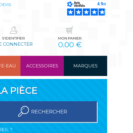
DEVIS
S'IDENTIFIER
MON PANIER
0.00 €
E CONNECTER
FE-EAU
ACCESSOIRES
MARQUES
A PIÈCE
RECHERCHER
EIL ?