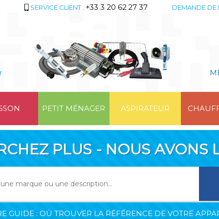
+33 3 20 62 27 37
SERVICE CLIENT :
DEMANDE DE 
r
M
SSON
PETIT MÉNAGER
ASPIRATEUR
CHAUF
RCHEZ PLUS - NOUS AVONS L
E GUIDE : OÙ TROUVER LA RÉFÉRENCE DE VOTRE APPAR