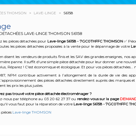
ÉES THOMSON
LAVE-LINGE
S6158
age
 DÉTACHÉES LAVE-LINGE THOMSON
S6158
z les pièces détachées pour
Lave-linge S6158 - 7GC0THFFC
THOMSON
✅ Pièce
outes les pièces détachées proposées à la vente pour le dépannage de votre
La
n disent les vendeurs de produits finis et les SAV des grandes enseignes, nos
emière panne. Il suffit d'une simple pièce détachée pour leur donner une nouvell
plus, Réparez ! C'est économique et écologique. Et
pour vos pièces détachées... n
987, NPM contribue activement à l’allongement de la durée de vie des appa
'approvisionnement des pièces détachées directement auprès des marques et en
nt les prix les plus justes.
ez pas trouvé votre pièce détachée électroménager ?
z-nous par téléphone a
u 03 20 62 27 37
o
u
rendez-vous sur la page
DEMAND
qu'il vous faut pour la réparation de votre
Lave-linge S6158 - 7GC0THFFC
TH
s pièces
Lave-linge THOMSON