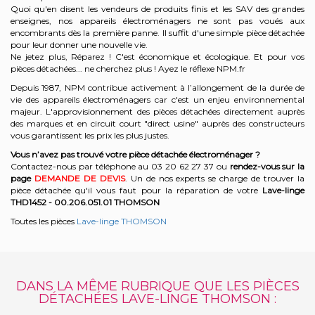
Quoi qu'en disent les vendeurs de produits finis et les SAV des grandes
enseignes, nos appareils électroménagers ne sont pas voués aux
encombrants dès la première panne. Il suffit d'une simple pièce détachée
pour leur donner une nouvelle vie.
Ne jetez plus, Réparez ! C'est économique et écologique. Et
pour vos
pièces détachées... ne cherchez plus ! Ayez le réflexe NPM.fr
Depuis 1987, NPM contribue activement à l’allongement de la durée de
vie des appareils électroménagers car c'est un enjeu environnemental
majeur. L'approvisionnement des pièces détachées directement auprès
des marques et en circuit court "direct usine" auprès des constructeurs
vous garantissent les prix les plus justes.
Vous n’avez pas trouvé votre pièce détachée électroménager ?
Contactez-nous par téléphone a
u 03 20 62 27 37
o
u
rendez-vous sur la
page
DEMANDE DE DEVIS
. Un de nos experts se charge de trouver la
pièce détachée qu'il vous faut pour la réparation de votre
Lave-linge
THD1452 - 00.206.051.01
THOMSON
Toutes les pièces
Lave-linge THOMSON
DANS LA MÊME RUBRIQUE QUE LES PIÈCES
DÉTACHÉES LAVE-LINGE THOMSON :