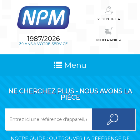
S'IDENTIFIER
1987/2026
MON PANIER
39 ANS À VOTRE SERVICE
Menu
NE CHERCHEZ PLUS - NOUS AVONS LA
PIÈCE
NOTRE GUIDE : OÙ TROUVER LA RÉFÉRENCE DE