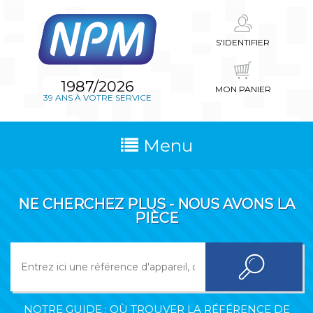
S'IDENTIFIER
1987/2026
MON PANIER
39 ANS À VOTRE SERVICE
Menu
NE CHERCHEZ PLUS - NOUS AVONS LA
PIÈCE
NOTRE GUIDE : OÙ TROUVER LA RÉFÉRENCE DE