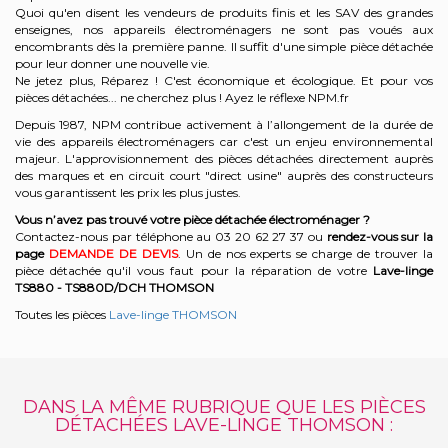
Quoi qu'en disent les vendeurs de produits finis et les SAV des grandes
enseignes, nos appareils électroménagers ne sont pas voués aux
encombrants dès la première panne. Il suffit d'une simple pièce détachée
pour leur donner une nouvelle vie.
Ne jetez plus, Réparez ! C'est économique et écologique. Et
pour vos
pièces détachées... ne cherchez plus ! Ayez le réflexe NPM.fr
Depuis 1987, NPM contribue activement à l’allongement de la durée de
vie des appareils électroménagers car c'est un enjeu environnemental
majeur. L'approvisionnement des pièces détachées directement auprès
des marques et en circuit court "direct usine" auprès des constructeurs
vous garantissent les prix les plus justes.
Vous n’avez pas trouvé votre pièce détachée électroménager ?
Contactez-nous par téléphone a
u 03 20 62 27 37
o
u
rendez-vous sur la
page
DEMANDE DE DEVIS
. Un de nos experts se charge de trouver la
pièce détachée qu'il vous faut pour la réparation de votre
Lave-linge
TS880 - TS880D/DCH
THOMSON
Toutes les pièces
Lave-linge THOMSON
DANS LA MÊME RUBRIQUE QUE LES PIÈCES
DÉTACHÉES LAVE-LINGE THOMSON :