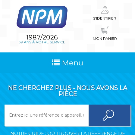
S'IDENTIFIER
1987/2026
MON PANIER
39 ANS À VOTRE SERVICE
Menu
NE CHERCHEZ PLUS - NOUS AVONS LA
PIÈCE
NOTRE GUIDE : OÙ TROUVER LA RÉFÉRENCE DE