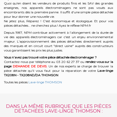
Quoi qu'en disent les vendeurs de produits finis et les SAV des grandes
enseignes, nos appareils électroménagers ne sont pas voués aux
encombrants dès la première panne. Il suffit d'une simple pièce détachée
pour leur donner une nouvelle vie.
Ne jetez plus, Réparez ! C'est économique et écologique. Et
pour vos
pièces détachées... ne cherchez plus ! Ayez le réflexe NPM.fr
Depuis 1987, NPM contribue activement à l’allongement de la durée de
vie des appareils électroménagers car c'est un enjeu environnemental
majeur. L'approvisionnement des pièces détachées directement auprès
des marques et en circuit court "direct usine" auprès des constructeurs
vous garantissent les prix les plus justes.
Vous n’avez pas trouvé votre pièce détachée électroménager ?
Contactez-nous par téléphone a
u 03 20 62 27 37
o
u
rendez-vous sur la
page
DEMANDE DE DEVIS
. Un de nos experts se charge de trouver la
pièce détachée qu'il vous faut pour la réparation de votre
Lave-linge
TX208N - TX208ND/DA
THOMSON
Toutes les pièces
Lave-linge THOMSON
DANS LA MÊME RUBRIQUE QUE LES PIÈCES
DÉTACHÉES LAVE-LINGE THOMSON :