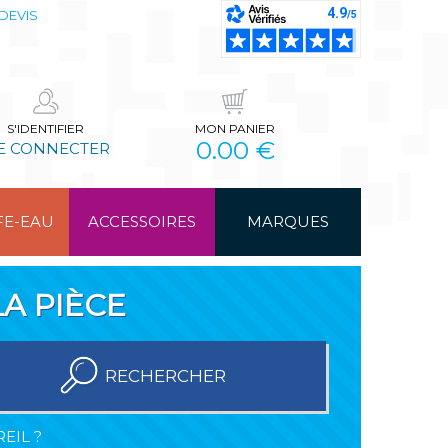
DEVIS
S'IDENTIFIER
MON PANIER
0.00 €
E CONNECTER
FE-EAU
ACCESSOIRES
MARQUES
A PIÈCE
RECHERCHER
EIL ?