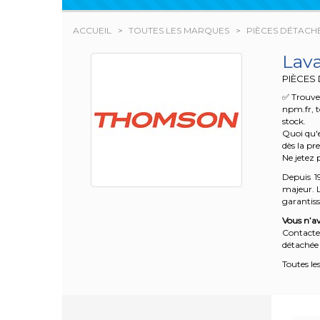
ACCUEIL
TOUTES LES MARQUES
PIÈCES DÉTACH
Lav
PIÈCES
✅ Trouve
npm.fr, t
stock.
Quoi qu'e
dès la pr
Ne jetez 
Depuis 1
majeur. L
garantisse
Vous n’av
Contacte
détachée 
Toutes le