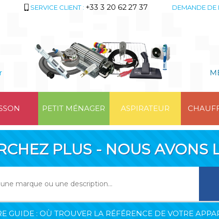
+33 3 20 62 27 37
SERVICE CLIENT :
DEMANDE DE 
r
M
SSON
PETIT MÉNAGER
ASPIRATEUR
CHAUF
RCHEZ PLUS - NOUS AVONS L
E GUIDE : OÙ TROUVER LA RÉFÉRENCE DE VOTRE APPAR