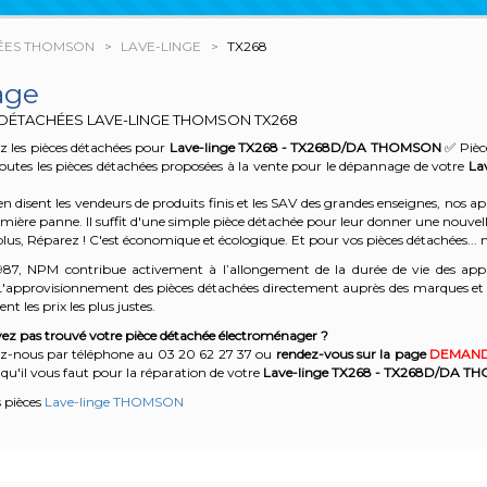
ÉES THOMSON
LAVE-LINGE
TX268
age
 DÉTACHÉES LAVE-LINGE THOMSON
TX268
z les pièces détachées pour
Lave-linge TX268 - TX268D/DA
THOMSON
✅ Pièce
outes les pièces détachées proposées à la vente pour le dépannage de votre
La
n disent les vendeurs de produits finis et les SAV des grandes enseignes, nos
emière panne. Il suffit d'une simple pièce détachée pour leur donner une nouvell
plus, Réparez ! C'est économique et écologique. Et
pour vos pièces détachées... n
987, NPM contribue activement à l’allongement de la durée de vie des appa
'approvisionnement des pièces détachées directement auprès des marques et en
nt les prix les plus justes.
ez pas trouvé votre pièce détachée électroménager ?
z-nous par téléphone a
u 03 20 62 27 37
o
u
rendez-vous sur la page
DEMAND
qu'il vous faut pour la réparation de votre
Lave-linge TX268 - TX268D/DA
TH
s pièces
Lave-linge THOMSON