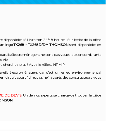
s disponibles ✅ Livraison 24/48 heures. Sur le site de la pièce
ve-linge TX268 - TX268D/DA
THOMSON
sont disponibles en
 appareils électroménagers ne sont pas voués aux encombrants
e vie.
e cherchez plus ! Ayez le réflexe NPM.fr
reils électroménagers car c'est un enjeu environnemental
 circuit court "direct usine" auprès des constructeurs vous
E DE DEVIS
. Un de nos experts se charge de trouver la pièce
OMSON