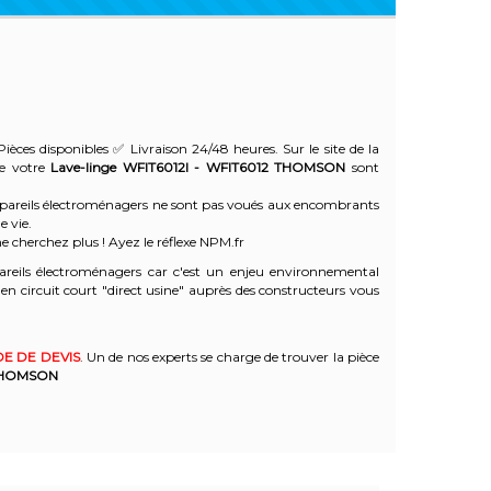
ièces disponibles ✅ Livraison 24/48 heures. Sur le site de la
de votre
Lave-linge WFIT6012I - WFIT6012
THOMSON
sont
 appareils électroménagers ne sont pas voués aux encombrants
e vie.
e cherchez plus ! Ayez le réflexe NPM.fr
reils électroménagers car c'est un enjeu environnemental
 circuit court "direct usine" auprès des constructeurs vous
E DE DEVIS
. Un de nos experts se charge de trouver la pièce
HOMSON