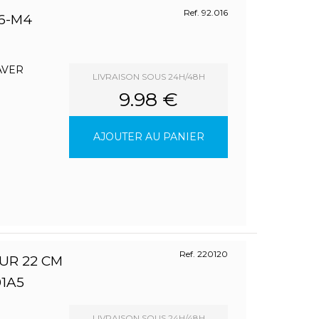
Ref. 92.016
6-M4
LAVER
LIVRAISON SOUS 24H/48H
9.98 €
2
AJOUTER AU PANIER
Ref. 220120
UR 22 CM
1A5
LIVRAISON SOUS 24H/48H