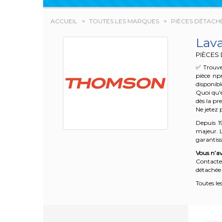
ACCUEIL
TOUTES LES MARQUES
PIÈCES DÉTACH
Lav
PIÈCES
✅ Trouve
pièce np
disponibl
Quoi qu'e
dès la pr
Ne jetez 
Depuis 1
majeur. L
garantisse
Vous n’av
Contacte
détachée 
Toutes le