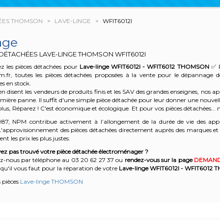
ÉES THOMSON
LAVE-LINGE
WFIT6012I
age
 DÉTACHÉES LAVE-LINGE THOMSON
WFIT6012I
z les pièces détachées pour
Lave-linge WFIT6012I - WFIT6012
THOMSON
✅ P
m.fr, toutes les pièces détachées proposées à la vente pour le dépannage 
es en stock.
n disent les vendeurs de produits finis et les SAV des grandes enseignes, nos
emière panne. Il suffit d'une simple pièce détachée pour leur donner une nouvell
plus, Réparez ! C'est économique et écologique. Et
pour vos pièces détachées... n
987, NPM contribue activement à l’allongement de la durée de vie des appa
'approvisionnement des pièces détachées directement auprès des marques et en
nt les prix les plus justes.
ez pas trouvé votre pièce détachée électroménager ?
z-nous par téléphone a
u 03 20 62 27 37
o
u
rendez-vous sur la page
DEMAND
qu'il vous faut pour la réparation de votre
Lave-linge WFIT6012I - WFIT6012
T
s pièces
Lave-linge THOMSON