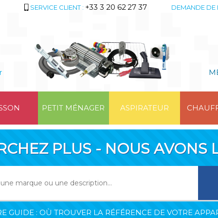
+33 3 20 62 27 37
SERVICE CLIENT :
DEMANDE DE 
r
M
SSON
PETIT MÉNAGER
ASPIRATEUR
CHAUF
RCHEZ PLUS - NOUS AVONS L
E GUIDE : OÙ TROUVER LA RÉFÉRENCE DE VOTRE APPAR