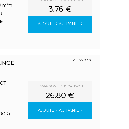
70 m/m
3.76 €
R
de
AJOUTER AU PANIER
Ref. 220376
LINGE
LOT
LIVRAISON SOUS 24H/48H
26.80 €
AJOUTER AU PANIER
OR) ...