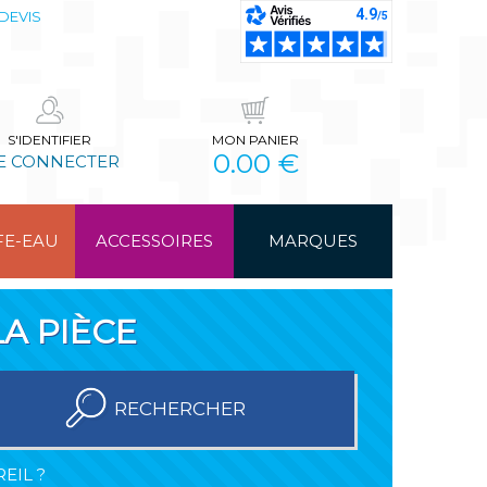
DEVIS
S'IDENTIFIER
MON PANIER
0.00 €
E CONNECTER
FE-EAU
ACCESSOIRES
MARQUES
A PIÈCE
RECHERCHER
EIL ?