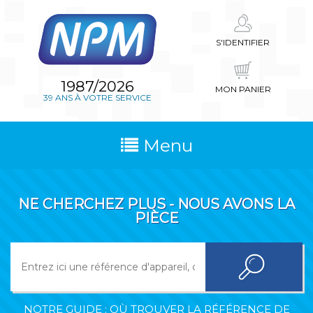
S'IDENTIFIER
1987/2026
MON PANIER
39 ANS À VOTRE SERVICE
Menu
NE CHERCHEZ PLUS - NOUS AVONS LA
PIÈCE
NOTRE GUIDE : OÙ TROUVER LA RÉFÉRENCE DE