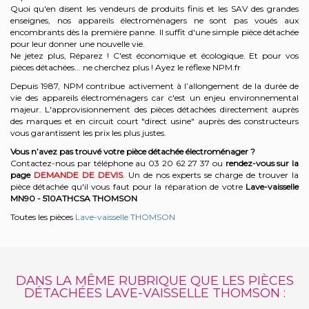
Quoi qu'en disent les vendeurs de produits finis et les SAV des grandes
enseignes, nos appareils électroménagers ne sont pas voués aux
encombrants dès la première panne. Il suffit d'une simple pièce détachée
pour leur donner une nouvelle vie.
Ne jetez plus, Réparez ! C'est économique et écologique. Et
pour vos
pièces détachées... ne cherchez plus ! Ayez le réflexe NPM.fr
Depuis 1987, NPM contribue activement à l’allongement de la durée de
vie des appareils électroménagers car c'est un enjeu environnemental
majeur. L'approvisionnement des pièces détachées directement auprès
des marques et en circuit court "direct usine" auprès des constructeurs
vous garantissent les prix les plus justes.
Vous n’avez pas trouvé votre pièce détachée électroménager ?
Contactez-nous par téléphone a
u 03 20 62 27 37
o
u
rendez-vous sur la
page
DEMANDE DE DEVIS
. Un de nos experts se charge de trouver la
pièce détachée qu'il vous faut pour la réparation de votre
Lave-vaisselle
MN90 - 510ATHCSA
THOMSON
Toutes les pièces
Lave-vaisselle THOMSON
DANS LA MÊME RUBRIQUE QUE LES PIÈCES
DÉTACHÉES LAVE-VAISSELLE THOMSON :