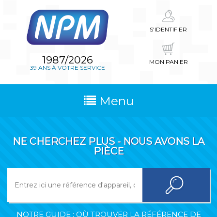
S'IDENTIFIER
1987/2026
MON PANIER
39 ANS À VOTRE SERVICE
Menu
NE CHERCHEZ PLUS - NOUS AVONS LA
PIÈCE
NOTRE GUIDE : OÙ TROUVER LA RÉFÉRENCE DE