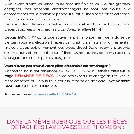
Quoi qu'en disent les vendeurs de produits finis et les SAV des grandes
enseignes, nos appareils électroménagers ne sont pas voués aux
encombrants dès la première panne. Il suffit d'une simple pièce détachée
pour leur donner une nouvelle vie.
Ne jetez plus, Réparez ! C'est économique et écologique. Et
pour vos
pièces détachées... ne cherchez plus ! Ayez le réflexe NPM.fr
Depuis 1987, NPM contribue activement à l’allongement de la durée de
vie des appareils électroménagers car c'est un enjeu environnemental
majeur. L'approvisionnement des pièces détachées directement auprès
des marques et en circuit court "direct usine" auprès des constructeurs
vous garantissent les prix les plus justes.
Vous n’avez pas trouvé votre pièce détachée électroménager ?
Contactez-nous par téléphone a
u 03 20 62 27 37
o
u
rendez-vous sur la
page
DEMANDE DE DEVIS
. Un de nos experts se charge de trouver la
pièce détachée qu'il vous faut pour la réparation de votre
Lave-vaisselle
S451 - 410GTHEUC
THOMSON
Toutes les pièces
Lave-vaisselle THOMSON
DANS LA MÊME RUBRIQUE QUE LES PIÈCES
DÉTACHÉES LAVE-VAISSELLE THOMSON :