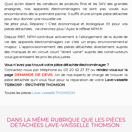
Quoi qu'en disent les vendeurs de produits finis et les SAV des grandes
enseignes, nos appareils électroménagers ne sont pas voués aux
encombrants dès la première panne. Il suffit d'une simple pièce détachée
pour leur donner une nouvelle vie.
Ne jetez plus, Réparez ! C'est économique et écologique. Et
pour vos
pièces détachées... ne cherchez plus ! Ayez le réflexe NPM.fr
Depuis 1987, NPM contribue activement à l’allongement de la durée de
vie des appareils électroménagers car c'est un enjeu environnemental
majeur. L'approvisionnement des pièces détachées directement auprès
des marques et en circuit court "direct usine" auprès des constructeurs
vous garantissent les prix les plus justes.
Vous n’avez pas trouvé votre pièce détachée électroménager ?
Contactez-nous par téléphone a
u 03 20 62 27 37
o
u
rendez-vous sur la
page
DEMANDE DE DEVIS
. Un de nos experts se charge de trouver la
pièce détachée qu'il vous faut pour la réparation de votre
Lave-vaisselle
T12BK09P - 519GTHFFB
THOMSON
Toutes les pièces
Lave-vaisselle THOMSON
DANS LA MÊME RUBRIQUE QUE LES PIÈCES
DÉTACHÉES LAVE-VAISSELLE THOMSON :