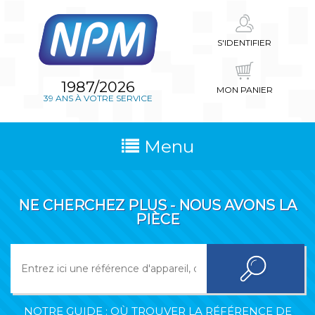
S'IDENTIFIER
1987/2026
MON PANIER
39 ANS À VOTRE SERVICE
Menu
NE CHERCHEZ PLUS - NOUS AVONS LA
PIÈCE
NOTRE GUIDE : OÙ TROUVER LA RÉFÉRENCE DE