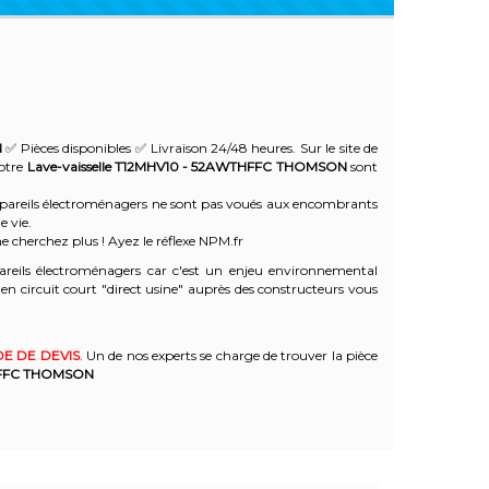
N
✅ Pièces disponibles ✅ Livraison 24/48 heures. Sur le site de
votre
Lave-vaisselle T12MHV10 - 52AWTHFFC
THOMSON
sont
 appareils électroménagers ne sont pas voués aux encombrants
e vie.
e cherchez plus ! Ayez le réflexe NPM.fr
reils électroménagers car c'est un enjeu environnemental
 circuit court "direct usine" auprès des constructeurs vous
E DE DEVIS
. Un de nos experts se charge de trouver la pièce
FFC
THOMSON