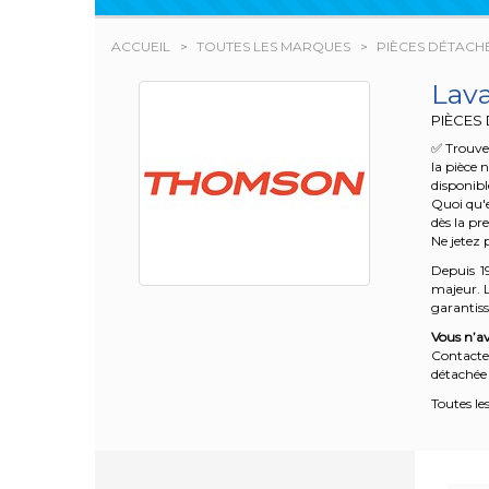
ACCUEIL
TOUTES LES MARQUES
PIÈCES DÉTACH
Lav
PIÈCES
✅ Trouve
la pièce 
disponibl
Quoi qu'e
dès la pr
Ne jetez 
Depuis 1
majeur. L
garantisse
Vous n’av
Contacte
détachée 
Toutes le