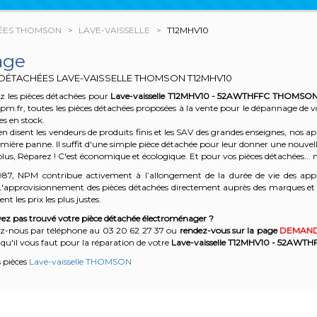
ÉES THOMSON
LAVE-VAISSELLE
T12MHV10
age
 DÉTACHÉES LAVE-VAISSELLE THOMSON
T12MHV10
z les pièces détachées pour
Lave-vaisselle T12MHV10 - 52AWTHFFC
THOMSO
npm.fr, toutes les pièces détachées proposées à la vente pour le dépannage de 
es en stock.
n disent les vendeurs de produits finis et les SAV des grandes enseignes, nos
emière panne. Il suffit d'une simple pièce détachée pour leur donner une nouvell
plus, Réparez ! C'est économique et écologique. Et
pour vos pièces détachées... n
987, NPM contribue activement à l’allongement de la durée de vie des appa
'approvisionnement des pièces détachées directement auprès des marques et en
nt les prix les plus justes.
ez pas trouvé votre pièce détachée électroménager ?
z-nous par téléphone a
u 03 20 62 27 37
o
u
rendez-vous sur la page
DEMAND
qu'il vous faut pour la réparation de votre
Lave-vaisselle T12MHV10 - 52AWTH
s pièces
Lave-vaisselle THOMSON