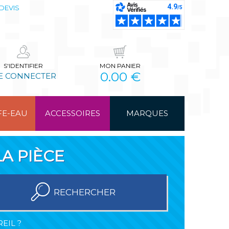
DEVIS
S'IDENTIFIER
MON PANIER
0.00 €
E CONNECTER
FE-EAU
ACCESSOIRES
MARQUES
A PIÈCE
RECHERCHER
EIL ?