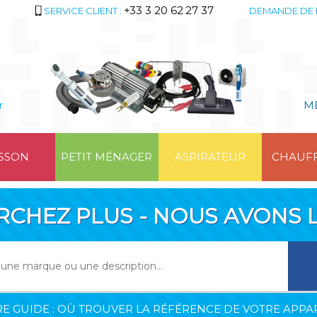
+33 3 20 62 27 37
SERVICE CLIENT :
DEMANDE DE 
r
M
SSON
PETIT MÉNAGER
ASPIRATEUR
CHAUF
RCHEZ PLUS - NOUS AVONS L
E GUIDE : OÙ TROUVER LA RÉFÉRENCE DE VOTRE APPAR