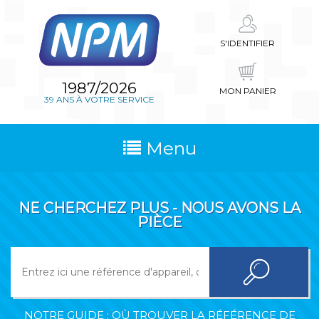
S'IDENTIFIER
1987/2026
MON PANIER
39 ANS À VOTRE SERVICE
Menu
NE CHERCHEZ PLUS - NOUS AVONS LA
PIÈCE
NOTRE GUIDE : OÙ TROUVER LA RÉFÉRENCE DE