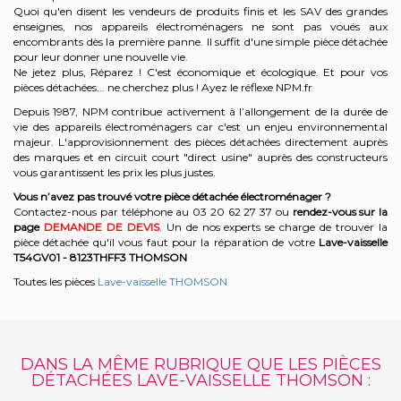
Quoi qu'en disent les vendeurs de produits finis et les SAV des grandes
enseignes, nos appareils électroménagers ne sont pas voués aux
encombrants dès la première panne. Il suffit d'une simple pièce détachée
pour leur donner une nouvelle vie.
Ne jetez plus, Réparez ! C'est économique et écologique. Et
pour vos
pièces détachées... ne cherchez plus ! Ayez le réflexe NPM.fr
Depuis 1987, NPM contribue activement à l’allongement de la durée de
vie des appareils électroménagers car c'est un enjeu environnemental
majeur. L'approvisionnement des pièces détachées directement auprès
des marques et en circuit court "direct usine" auprès des constructeurs
vous garantissent les prix les plus justes.
Vous n’avez pas trouvé votre pièce détachée électroménager ?
Contactez-nous par téléphone a
u 03 20 62 27 37
o
u
rendez-vous sur la
page
DEMANDE DE DEVIS
. Un de nos experts se charge de trouver la
pièce détachée qu'il vous faut pour la réparation de votre
Lave-vaisselle
T54GV01 - 8123THFF3
THOMSON
Toutes les pièces
Lave-vaisselle THOMSON
DANS LA MÊME RUBRIQUE QUE LES PIÈCES
DÉTACHÉES LAVE-VAISSELLE THOMSON :