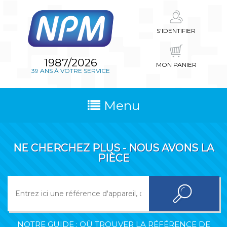
S'IDENTIFIER
1987/2026
MON PANIER
39 ANS À VOTRE SERVICE
Menu
NE CHERCHEZ PLUS - NOUS AVONS LA
PIÈCE
NOTRE GUIDE : OÙ TROUVER LA RÉFÉRENCE DE