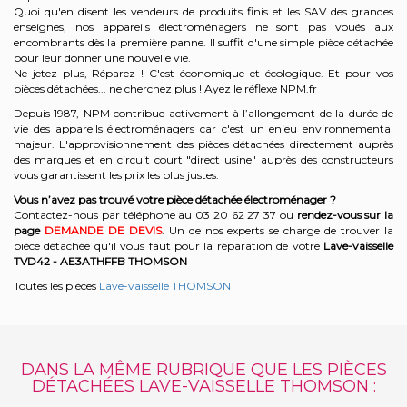
Quoi qu'en disent les vendeurs de produits finis et les SAV des grandes
enseignes, nos appareils électroménagers ne sont pas voués aux
encombrants dès la première panne. Il suffit d'une simple pièce détachée
pour leur donner une nouvelle vie.
Ne jetez plus, Réparez ! C'est économique et écologique. Et
pour vos
pièces détachées... ne cherchez plus ! Ayez le réflexe NPM.fr
Depuis 1987, NPM contribue activement à l’allongement de la durée de
vie des appareils électroménagers car c'est un enjeu environnemental
majeur. L'approvisionnement des pièces détachées directement auprès
des marques et en circuit court "direct usine" auprès des constructeurs
vous garantissent les prix les plus justes.
Vous n’avez pas trouvé votre pièce détachée électroménager ?
Contactez-nous par téléphone a
u 03 20 62 27 37
o
u
rendez-vous sur la
page
DEMANDE DE DEVIS
. Un de nos experts se charge de trouver la
pièce détachée qu'il vous faut pour la réparation de votre
Lave-vaisselle
TVD42 - AE3ATHFFB
THOMSON
Toutes les pièces
Lave-vaisselle THOMSON
DANS LA MÊME RUBRIQUE QUE LES PIÈCES
DÉTACHÉES LAVE-VAISSELLE THOMSON :