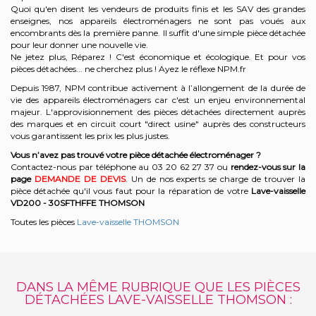
Quoi qu'en disent les vendeurs de produits finis et les SAV des grandes
enseignes, nos appareils électroménagers ne sont pas voués aux
encombrants dès la première panne. Il suffit d'une simple pièce détachée
pour leur donner une nouvelle vie.
Ne jetez plus, Réparez ! C'est économique et écologique. Et
pour vos
pièces détachées... ne cherchez plus ! Ayez le réflexe NPM.fr
Depuis 1987, NPM contribue activement à l’allongement de la durée de
vie des appareils électroménagers car c'est un enjeu environnemental
majeur. L'approvisionnement des pièces détachées directement auprès
des marques et en circuit court "direct usine" auprès des constructeurs
vous garantissent les prix les plus justes.
Vous n’avez pas trouvé votre pièce détachée électroménager ?
Contactez-nous par téléphone a
u 03 20 62 27 37
o
u
rendez-vous sur la
page
DEMANDE DE DEVIS
. Un de nos experts se charge de trouver la
pièce détachée qu'il vous faut pour la réparation de votre
Lave-vaisselle
VD200 - 30SFTHFFE
THOMSON
Toutes les pièces
Lave-vaisselle THOMSON
DANS LA MÊME RUBRIQUE QUE LES PIÈCES
DÉTACHÉES LAVE-VAISSELLE THOMSON :