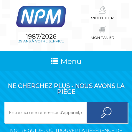
S'IDENTIFIER
1987/2026
MON PANIER
39 ANS À VOTRE SERVICE
Menu
NE CHERCHEZ PLUS - NOUS AVONS LA
PIÈCE
NOTRE GUIDE : OÙ TROUVER LA RÉFÉRENCE DE