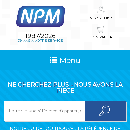
S'IDENTIFIER
1987/2026
MON PANIER
39 ANS À VOTRE SERVICE
Menu
NE CHERCHEZ PLUS - NOUS AVONS LA
PIÈCE
NOTRE GUIDE : OÙ TROUVER LA RÉFÉRENCE DE