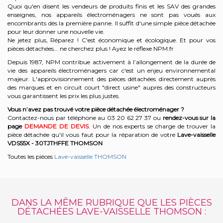
Quoi qu'en disent les vendeurs de produits finis et les SAV des grandes
enseignes, nos appareils électroménagers ne sont pas voués aux
encombrants dès la première panne. Il suffit d'une simple pièce détachée
pour leur donner une nouvelle vie.
Ne jetez plus, Réparez ! C'est économique et écologique. Et
pour vos
pièces détachées... ne cherchez plus ! Ayez le réflexe NPM.fr
Depuis 1987, NPM contribue activement à l’allongement de la durée de
vie des appareils électroménagers car c'est un enjeu environnemental
majeur. L'approvisionnement des pièces détachées directement auprès
des marques et en circuit court "direct usine" auprès des constructeurs
vous garantissent les prix les plus justes.
Vous n’avez pas trouvé votre pièce détachée électroménager ?
Contactez-nous par téléphone a
u 03 20 62 27 37
o
u
rendez-vous sur la
page
DEMANDE DE DEVIS
. Un de nos experts se charge de trouver la
pièce détachée qu'il vous faut pour la réparation de votre
Lave-vaisselle
VDS55X - 30TJTHFFE
THOMSON
Toutes les pièces
Lave-vaisselle THOMSON
DANS LA MÊME RUBRIQUE QUE LES PIÈCES
DÉTACHÉES LAVE-VAISSELLE THOMSON :