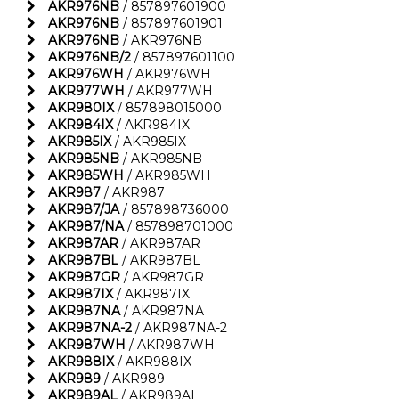
AKR976NB
/ 857897601900
AKR976NB
/ 857897601901
AKR976NB
/ AKR976NB
AKR976NB/2
/ 857897601100
AKR976WH
/ AKR976WH
AKR977WH
/ AKR977WH
AKR980IX
/ 857898015000
AKR984IX
/ AKR984IX
AKR985IX
/ AKR985IX
AKR985NB
/ AKR985NB
AKR985WH
/ AKR985WH
AKR987
/ AKR987
AKR987/JA
/ 857898736000
AKR987/NA
/ 857898701000
AKR987AR
/ AKR987AR
AKR987BL
/ AKR987BL
AKR987GR
/ AKR987GR
AKR987IX
/ AKR987IX
AKR987NA
/ AKR987NA
AKR987NA-2
/ AKR987NA-2
AKR987WH
/ AKR987WH
AKR988IX
/ AKR988IX
AKR989
/ AKR989
AKR989AL
/ AKR989AL