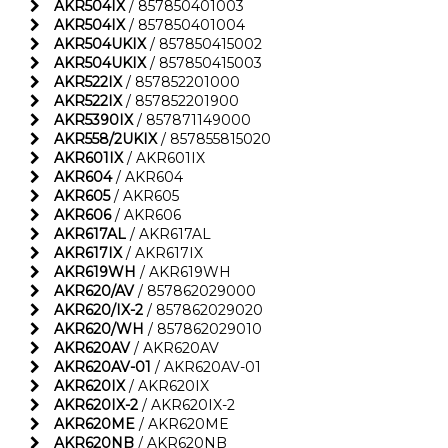
AKR504IX
/ 857850401003
AKR504IX
/ 857850401004
AKR504UKIX
/ 857850415002
AKR504UKIX
/ 857850415003
AKR522IX
/ 857852201000
AKR522IX
/ 857852201900
AKR5390IX
/ 857871149000
AKR558/2UKIX
/ 857855815020
AKR601IX
/ AKR601IX
AKR604
/ AKR604
AKR605
/ AKR605
AKR606
/ AKR606
AKR617AL
/ AKR617AL
AKR617IX
/ AKR617IX
AKR619WH
/ AKR619WH
AKR620/AV
/ 857862029000
AKR620/IX-2
/ 857862029020
AKR620/WH
/ 857862029010
AKR620AV
/ AKR620AV
AKR620AV-01
/ AKR620AV-01
AKR620IX
/ AKR620IX
AKR620IX-2
/ AKR620IX-2
AKR620ME
/ AKR620ME
AKR620NB
/ AKR620NB