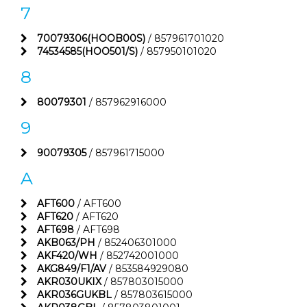
7
70079306(HOOB00S)
/ 857961701020
74534585(HOO501/S)
/ 857950101020
8
80079301
/ 857962916000
9
90079305
/ 857961715000
A
AFT600
/ AFT600
AFT620
/ AFT620
AFT698
/ AFT698
AKB063/PH
/ 852406301000
AKF420/WH
/ 852742001000
AKG849/F1/AV
/ 853584929080
AKR030UKIX
/ 857803015000
AKR036GUKBL
/ 857803615000