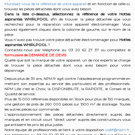
Munissez-vous de la référence de votre appareil
et en fonction de celle-ci,
trouvez les pièces détachées dont vous avez besoin.
Dans la liste ci-dessous, sélectionnez la référence de votre Hottes
aspirantes
WHIRLPOOL
afin de trouver la pièce détachée que vous
recherchez pour la réparation votre appareil électroménager. Vous
pouvez également cliquez dans la colonne de gauche, sur le nom de la
pièce.
Vous n’avez pas trouvé votre pièce détachée électroménager pour
Hottes
aspirantes WHIRLPOOL
?
Contactez-nous par téléphone au 03 20 62 27 37
ou complétez le
formulaire de DEMANDE DE DEVIS
Quelle que soit la marque de votre appareil, un de nos experts se charge
de trouver la pièce détachée dont vous avez besoin pour votre
dépannage.
Depuis plus de 39 ans, NPM.fr agit contre l’obsolescence programmée en
mettant son expertise au service des particuliers et des professionnels.
NPM Lille c'est le Choix, la DISPONIBILITE, la RAPIDITE, le Conseil et la
Qualité de service.
Plus de 15 000 références disponibles en Stock pour plus de 150 marques,
une gestion de près de 260 000 pièces sur 1500 m² de stockage. Toutes
les autres pièces sur commande.
L'approvisionnement des pièces détachées directement auprès des
marques et en circuit court "direct usine" auprès des constructeurs vous
garantissent les prix les plus justes.
Notre équipe de professionnels se tient à votre disposition
codif@npm.fr
,
par téléphone au 03 20 62 27 37 ou en magasin au 180 rue d’Arras à