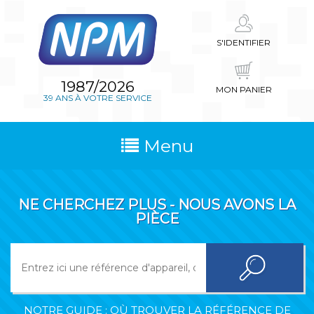
S'IDENTIFIER
1987/2026
MON PANIER
39 ANS À VOTRE SERVICE
Menu
NE CHERCHEZ PLUS - NOUS AVONS LA
PIÈCE
NOTRE GUIDE : OÙ TROUVER LA RÉFÉRENCE DE