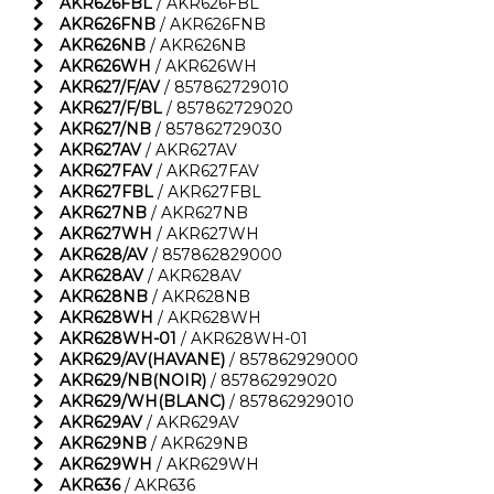
AKR626FBL
/ AKR626FBL
AKR626FNB
/ AKR626FNB
AKR626NB
/ AKR626NB
AKR626WH
/ AKR626WH
AKR627/F/AV
/ 857862729010
AKR627/F/BL
/ 857862729020
AKR627/NB
/ 857862729030
AKR627AV
/ AKR627AV
AKR627FAV
/ AKR627FAV
AKR627FBL
/ AKR627FBL
AKR627NB
/ AKR627NB
AKR627WH
/ AKR627WH
AKR628/AV
/ 857862829000
AKR628AV
/ AKR628AV
AKR628NB
/ AKR628NB
AKR628WH
/ AKR628WH
AKR628WH-01
/ AKR628WH-01
AKR629/AV(HAVANE)
/ 857862929000
AKR629/NB(NOIR)
/ 857862929020
AKR629/WH(BLANC)
/ 857862929010
AKR629AV
/ AKR629AV
AKR629NB
/ AKR629NB
AKR629WH
/ AKR629WH
AKR636
/ AKR636