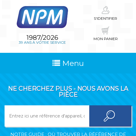
S'IDENTIFIER
1987/2026
MON PANIER
39 ANS À VOTRE SERVICE
Menu
NE CHERCHEZ PLUS - NOUS AVONS LA
PIÈCE
NOTRE GUIDE : OÙ TROUVER LA RÉFÉRENCE DE