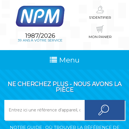
S'IDENTIFIER
1987/2026
MON PANIER
39 ANS À VOTRE SERVICE
Menu
NE CHERCHEZ PLUS - NOUS AVONS LA
PIÈCE
NOTRE GUIDE : OÙ TROUVER LA RÉFÉRENCE DE