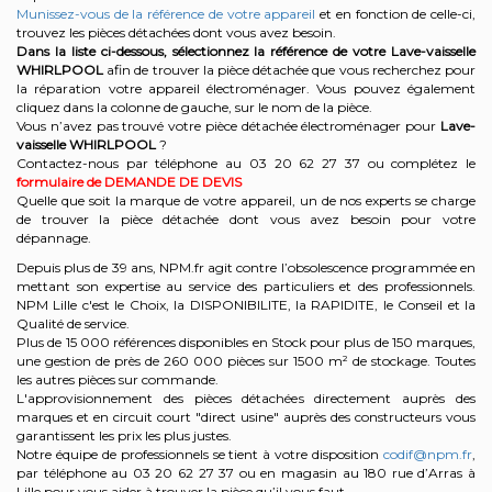
Munissez-vous de la référence de votre appareil
et en fonction de celle-ci,
trouvez les pièces détachées dont vous avez besoin.
Dans la liste ci-dessous, sélectionnez la référence de votre Lave-vaisselle
WHIRLPOOL
afin de trouver la pièce détachée que vous recherchez pour
la réparation votre appareil électroménager. Vous pouvez également
cliquez dans la colonne de gauche, sur le nom de la pièce.
Vous n’avez pas trouvé votre pièce détachée électroménager pour
Lave-
vaisselle WHIRLPOOL
?
Contactez-nous par téléphone au 03 20 62 27 37
ou complétez le
formulaire de DEMANDE DE DEVIS
Quelle que soit la marque de votre appareil, un de nos experts se charge
de trouver la pièce détachée dont vous avez besoin pour votre
dépannage.
Depuis plus de 39 ans, NPM.fr agit contre l’obsolescence programmée en
mettant son expertise au service des particuliers et des professionnels.
NPM Lille c'est le Choix, la DISPONIBILITE, la RAPIDITE, le Conseil et la
Qualité de service.
Plus de 15 000 références disponibles en Stock pour plus de 150 marques,
une gestion de près de 260 000 pièces sur 1500 m² de stockage. Toutes
les autres pièces sur commande.
L'approvisionnement des pièces détachées directement auprès des
marques et en circuit court "direct usine" auprès des constructeurs vous
garantissent les prix les plus justes.
Notre équipe de professionnels se tient à votre disposition
codif@npm.fr
,
par téléphone au 03 20 62 27 37 ou en magasin au 180 rue d’Arras à
Lille pour vous aider à trouver la pièce qu’il vous faut.