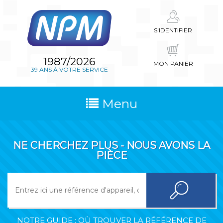
S'IDENTIFIER
1987/2026
MON PANIER
39 ANS À VOTRE SERVICE
Menu
NE CHERCHEZ PLUS - NOUS AVONS LA
PIÈCE
NOTRE GUIDE : OÙ TROUVER LA RÉFÉRENCE DE