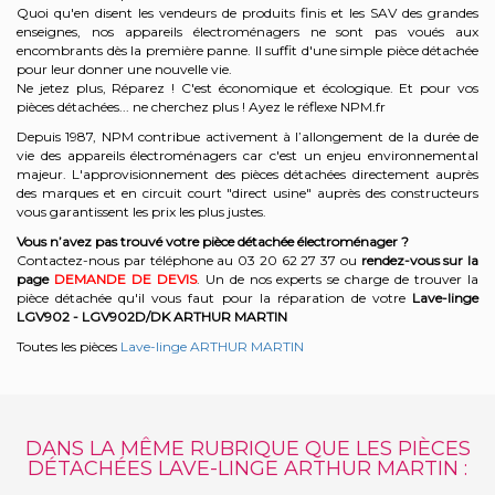
Quoi qu'en disent les vendeurs de produits finis et les SAV des grandes
enseignes, nos appareils électroménagers ne sont pas voués aux
encombrants dès la première panne. Il suffit d'une simple pièce détachée
pour leur donner une nouvelle vie.
Ne jetez plus, Réparez ! C'est économique et écologique. Et
pour vos
pièces détachées... ne cherchez plus ! Ayez le réflexe NPM.fr
Depuis 1987, NPM contribue activement à l’allongement de la durée de
vie des appareils électroménagers car c'est un enjeu environnemental
majeur. L'approvisionnement des pièces détachées directement auprès
des marques et en circuit court "direct usine" auprès des constructeurs
vous garantissent les prix les plus justes.
Vous n’avez pas trouvé votre pièce détachée électroménager ?
Contactez-nous par téléphone a
u 03 20 62 27 37
o
u
rendez-vous sur la
page
DEMANDE DE DEVIS
. Un de nos experts se charge de trouver la
pièce détachée qu'il vous faut pour la réparation de votre
Lave-linge
LGV902 - LGV902D/DK
ARTHUR MARTIN
Toutes les pièces
Lave-linge ARTHUR MARTIN
DANS LA MÊME RUBRIQUE QUE LES PIÈCES
DÉTACHÉES LAVE-LINGE ARTHUR MARTIN :