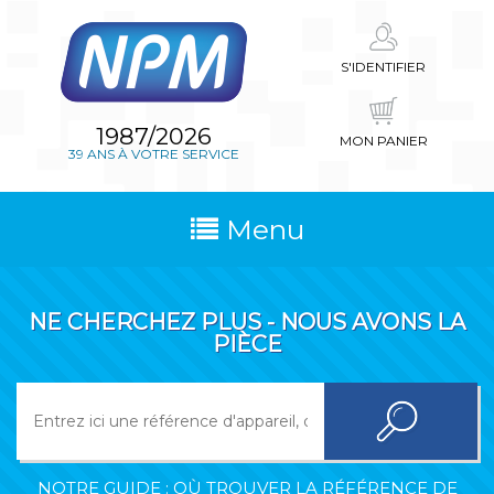
S'IDENTIFIER
1987/2026
MON PANIER
39 ANS À VOTRE SERVICE
Menu
NE CHERCHEZ PLUS - NOUS AVONS LA
PIÈCE
NOTRE GUIDE : OÙ TROUVER LA RÉFÉRENCE DE