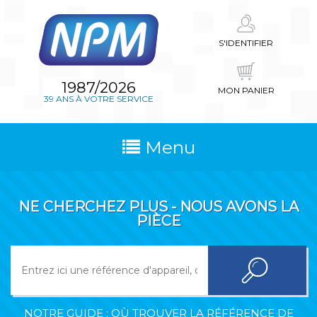
S'IDENTIFIER
1987/2026
MON PANIER
39 ANS À VOTRE SERVICE
Menu
NE CHERCHEZ PLUS - NOUS AVONS LA
PIÈCE
NOTRE GUIDE : OÙ TROUVER LA RÉFÉRENCE DE