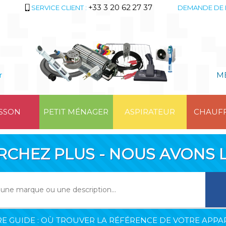
+33 3 20 62 27 37
SERVICE CLIENT :
DEMANDE DE 
r
M
SSON
PETIT MÉNAGER
ASPIRATEUR
CHAUF
RCHEZ PLUS - NOUS AVONS L
E GUIDE : OÙ TROUVER LA RÉFÉRENCE DE VOTRE APPAR