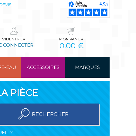
DEVIS
S'IDENTIFIER
MON PANIER
0.00 €
E CONNECTER
FE-EAU
ACCESSOIRES
MARQUES
A PIÈCE
RECHERCHER
EIL ?