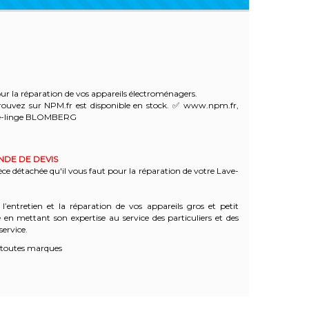
r la réparation de vos appareils électroménagers.
ouvez sur NPM.fr est disponible en stock. ✅ www.npm.fr,
ve-linge BLOMBERG
ANDE DE DEVIS
èce détachée qu'il vous faut pour la réparation de votre Lave-
l’entretien et la réparation de vos appareils gros et petit
n mettant son expertise au service des particuliers et des
service.
toutes marques