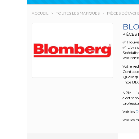
ACCUEIL
TOUTES LES MARQUES
PIÈCES DÉTAC
BL
PIÈCES
✅ Trouvez
✅ Livrai
Spécialis
Voir l'en
Votre re
Contacte
Quelle qu
linge B
NPM Lille
électrom
profession
Voir les
Du
Voir les 