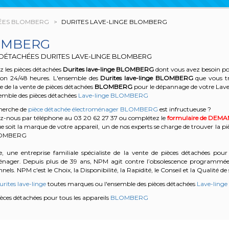
HÉES BLOMBERG
DURITES LAVE-LINGE BLOMBERG
OMBERG
 DÉTACHÉES DURITES LAVE-LINGE BLOMBERG
 les pièces détachées
Durites lave-linge
BLOMBERG
dont vous avez besoin pou
son 24/48 heures. L'ensemble des
Durites lave-linge
BLOMBERG
que vous tr
te de la vente de pièces détachées
BLOMBERG
pour le dépannage de votre La
semble des pièces détachées
Lave-linge BLOMBERG
cherche de
pièce détachée électroménager BLOMBERG
est infructueuse ?
z-nous par téléphone au 03 20 62 27 37
ou complétez le
formulaire de DEM
e soit la marque de votre appareil, un de nos experts se charge de trouver la pi
LOMBERG
, une entreprise familiale spécialiste de la vente de pièces détachées pour 
énager. Depuis plus de 39 ans, NPM agit contre l’obsolescence programmée e
nels. NPM c'est le Choix, la Disponibilité, la Rapidité, le Conseil et la Qualité de 
rites lave-linge
toutes marques ou l'ensemble des pièces détachées
Lave-linge
pièces détachées pour tous les appareils
BLOMBERG