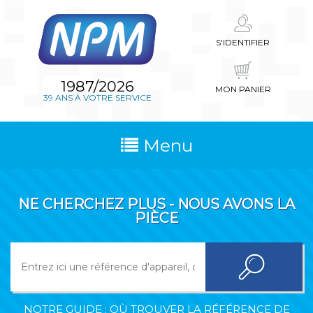
S'IDENTIFIER
1987/2026
MON PANIER
39 ANS À VOTRE SERVICE
Menu
NE CHERCHEZ PLUS - NOUS AVONS LA
PIÈCE
NOTRE GUIDE : OÙ TROUVER LA RÉFÉRENCE DE