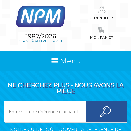
S'IDENTIFIER
1987/2026
MON PANIER
39 ANS À VOTRE SERVICE
Menu
NE CHERCHEZ PLUS - NOUS AVONS LA
PIÈCE
NOTRE GUIDE : OÙ TROUVER LA RÉFÉRENCE DE