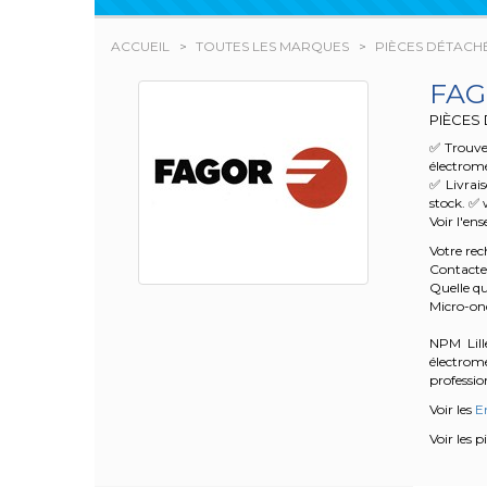
ACCUEIL
TOUTES LES MARQUES
PIÈCES DÉTACH
FA
PIÈCES
✅ Trouve
électrom
✅ Livrai
stock. ✅ 
Voir l'en
Votre re
Contacte
Quelle qu
Micro-o
NPM Lille
électrom
profession
Voir les
E
Voir les 