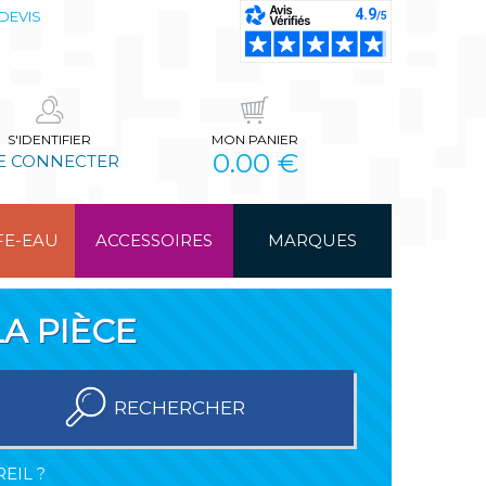
DEVIS
S'IDENTIFIER
MON PANIER
0.00 €
E CONNECTER
FE-EAU
ACCESSOIRES
MARQUES
A PIÈCE
RECHERCHER
EIL ?