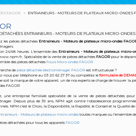
ÉES FAGOR
ENTRAINEURS - MOTEURS DE PLATEAUX MICRO-ONDES
GOR
 DÉTACHÉES ENTRAINEURS - MOTEURS DE PLATEAUX MICRO-ONDE
z les pièces détachées
Entraineurs - Moteurs de plateaux micro-ondes
FAGO
énagers.
son 24/48 heures. L'ensemble des
Entraineurs - Moteurs de plateaux micro-o
www.npm.fr, Spécialiste de la vente de pièces détachées
FAGOR
pour le dépan
semble des pièces détachées
Fours Micro-ondes FAGOR
cherche de
pièce détachée électroménager FAGOR
est infructueuse ?
z-nous par téléphone au 03 20 62 27 37
ou complétez le
formulaire de DEM
e soit la marque de votre appareil, un de nos experts se charge de trouver la pi
ndes FAGOR
, une entreprise familiale spécialiste de la vente de pièces détachées pour 
énager. Depuis plus de 39 ans, NPM agit contre l’obsolescence programmée e
nels. NPM c'est le Choix, la Disponibilité, la Rapidité, le Conseil et la Qualité de 
ntraineurs - Moteurs de plateaux micro-ondes
toutes marques ou l'ensemble de
pièces détachées pour tous les appareils
FAGOR