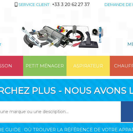
+33 3 20 62 27 37
SERVICE CLIENT :
DEMANDE DE 
r
M
SSON
PETIT MÉNAGER
ASPIRATEUR
CHAUF
RCHEZ PLUS - NOUS AVONS L
E GUIDE : OÙ TROUVER LA RÉFÉRENCE DE VOTRE APPAR