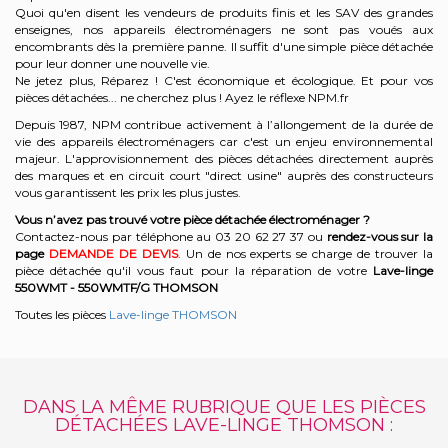
Quoi qu'en disent les vendeurs de produits finis et les SAV des grandes
enseignes, nos appareils électroménagers ne sont pas voués aux
encombrants dès la première panne. Il suffit d'une simple pièce détachée
pour leur donner une nouvelle vie.
Ne jetez plus, Réparez ! C'est économique et écologique. Et
pour vos
pièces détachées... ne cherchez plus ! Ayez le réflexe NPM.fr
Depuis 1987, NPM contribue activement à l’allongement de la durée de
vie des appareils électroménagers car c'est un enjeu environnemental
majeur. L'approvisionnement des pièces détachées directement auprès
des marques et en circuit court "direct usine" auprès des constructeurs
vous garantissent les prix les plus justes.
Vous n’avez pas trouvé votre pièce détachée électroménager ?
Contactez-nous par téléphone a
u 03 20 62 27 37
o
u
rendez-vous sur la
page
DEMANDE DE DEVIS
. Un de nos experts se charge de trouver la
pièce détachée qu'il vous faut pour la réparation de votre
Lave-linge
550WMT - 550WMTF/G
THOMSON
Toutes les pièces
Lave-linge THOMSON
DANS LA MÊME RUBRIQUE QUE LES PIÈCES
DÉTACHÉES LAVE-LINGE THOMSON :