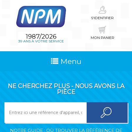
S'IDENTIFIER
1987/2026
MON PANIER
39 ANS À VOTRE SERVICE
Menu
NE CHERCHEZ PLUS - NOUS AVONS LA
PIÈCE
NOTRE GUIDE : OÙ TROUVER LA RÉFÉRENCE DE