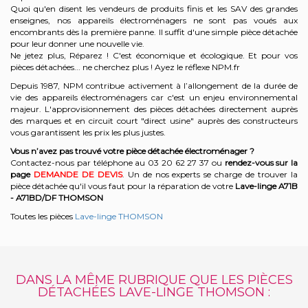
Quoi qu'en disent les vendeurs de produits finis et les SAV des grandes
enseignes, nos appareils électroménagers ne sont pas voués aux
encombrants dès la première panne. Il suffit d'une simple pièce détachée
pour leur donner une nouvelle vie.
Ne jetez plus, Réparez ! C'est économique et écologique. Et
pour vos
pièces détachées... ne cherchez plus ! Ayez le réflexe NPM.fr
Depuis 1987, NPM contribue activement à l’allongement de la durée de
vie des appareils électroménagers car c'est un enjeu environnemental
majeur. L'approvisionnement des pièces détachées directement auprès
des marques et en circuit court "direct usine" auprès des constructeurs
vous garantissent les prix les plus justes.
Vous n’avez pas trouvé votre pièce détachée électroménager ?
Contactez-nous par téléphone a
u 03 20 62 27 37
o
u
rendez-vous sur la
page
DEMANDE DE DEVIS
. Un de nos experts se charge de trouver la
pièce détachée qu'il vous faut pour la réparation de votre
Lave-linge A71B
- A71BD/DF
THOMSON
Toutes les pièces
Lave-linge THOMSON
DANS LA MÊME RUBRIQUE QUE LES PIÈCES
DÉTACHÉES LAVE-LINGE THOMSON :