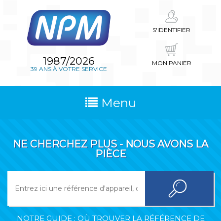
S'IDENTIFIER
1987/2026
MON PANIER
39 ANS À VOTRE SERVICE
Menu
NE CHERCHEZ PLUS - NOUS AVONS LA
PIÈCE
NOTRE GUIDE : OÙ TROUVER LA RÉFÉRENCE DE