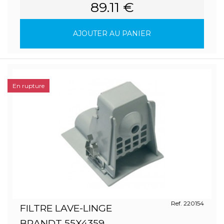
89.11 €
AJOUTER AU PANIER
En rupture
Ref. 220154
FILTRE LAVE-LINGE
BRANDT 55X4359