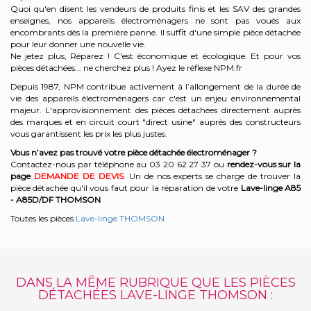
Quoi qu'en disent les vendeurs de produits finis et les SAV des grandes
enseignes, nos appareils électroménagers ne sont pas voués aux
encombrants dès la première panne. Il suffit d'une simple pièce détachée
pour leur donner une nouvelle vie.
Ne jetez plus, Réparez ! C'est économique et écologique. Et
pour vos
pièces détachées... ne cherchez plus ! Ayez le réflexe NPM.fr
Depuis 1987, NPM contribue activement à l’allongement de la durée de
vie des appareils électroménagers car c'est un enjeu environnemental
majeur. L'approvisionnement des pièces détachées directement auprès
des marques et en circuit court "direct usine" auprès des constructeurs
vous garantissent les prix les plus justes.
Vous n’avez pas trouvé votre pièce détachée électroménager ?
Contactez-nous par téléphone a
u 03 20 62 27 37
o
u
rendez-vous sur la
page
DEMANDE DE DEVIS
. Un de nos experts se charge de trouver la
pièce détachée qu'il vous faut pour la réparation de votre
Lave-linge A85
- A85D/DF
THOMSON
Toutes les pièces
Lave-linge THOMSON
DANS LA MÊME RUBRIQUE QUE LES PIÈCES
DÉTACHÉES LAVE-LINGE THOMSON :