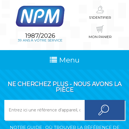
S'IDENTIFIER
1987/2026
MON PANIER
39 ANS À VOTRE SERVICE
Menu
NE CHERCHEZ PLUS - NOUS AVONS LA
PIÈCE
NOTRE GUIDE : OÙ TROUVER LA RÉFÉRENCE DE