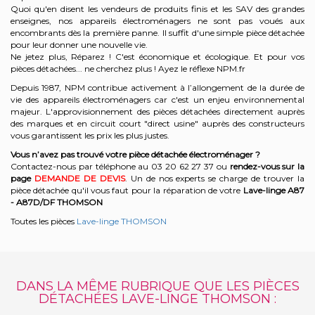
Quoi qu'en disent les vendeurs de produits finis et les SAV des grandes
enseignes, nos appareils électroménagers ne sont pas voués aux
encombrants dès la première panne. Il suffit d'une simple pièce détachée
pour leur donner une nouvelle vie.
Ne jetez plus, Réparez ! C'est économique et écologique. Et
pour vos
pièces détachées... ne cherchez plus ! Ayez le réflexe NPM.fr
Depuis 1987, NPM contribue activement à l’allongement de la durée de
vie des appareils électroménagers car c'est un enjeu environnemental
majeur. L'approvisionnement des pièces détachées directement auprès
des marques et en circuit court "direct usine" auprès des constructeurs
vous garantissent les prix les plus justes.
Vous n’avez pas trouvé votre pièce détachée électroménager ?
Contactez-nous par téléphone a
u 03 20 62 27 37
o
u
rendez-vous sur la
page
DEMANDE DE DEVIS
. Un de nos experts se charge de trouver la
pièce détachée qu'il vous faut pour la réparation de votre
Lave-linge A87
- A87D/DF
THOMSON
Toutes les pièces
Lave-linge THOMSON
DANS LA MÊME RUBRIQUE QUE LES PIÈCES
DÉTACHÉES LAVE-LINGE THOMSON :