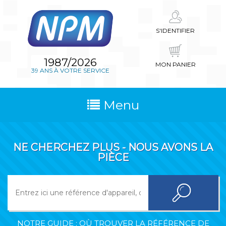
S'IDENTIFIER
1987/2026
MON PANIER
39 ANS À VOTRE SERVICE
Menu
NE CHERCHEZ PLUS - NOUS AVONS LA
PIÈCE
NOTRE GUIDE : OÙ TROUVER LA RÉFÉRENCE DE