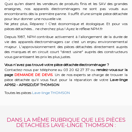
Quoi qu'en disent les vendeurs de produits finis et les SAV des grandes
enseignes, nos appareils électroménagers ne sont pas voués aux
encombrants dès la première panne. Il suffit d'une simple pièce détachée
pour leur donner une nouvelle vie.
Ne jetez plus, Réparez ! C'est économique et écologique. Et
pour vos
pièces détachées... ne cherchez plus ! Ayez le réflexe NPM.fr
Depuis 1987, NPM contribue activement à l’allongement de la durée de
vie des appareils électroménagers car c'est un enjeu environnemental
majeur. L'approvisionnement des pièces détachées directement auprès
des marques et en circuit court "direct usine" auprès des constructeurs
vous garantissent les prix les plus justes.
Vous n’avez pas trouvé votre pièce détachée électroménager ?
Contactez-nous par téléphone a
u 03 20 62 27 37
o
u
rendez-vous sur la
page
DEMANDE DE DEVIS
. Un de nos experts se charge de trouver la
pièce détachée qu'il vous faut pour la réparation de votre
Lave-linge
AP952 - AP952D/DF
THOMSON
Toutes les pièces
Lave-linge THOMSON
DANS LA MÊME RUBRIQUE QUE LES PIÈCES
DÉTACHÉES LAVE-LINGE THOMSON :