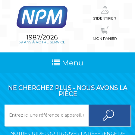
S'IDENTIFIER
1987/2026
MON PANIER
39 ANS À VOTRE SERVICE
Menu
NE CHERCHEZ PLUS - NOUS AVONS LA
PIÈCE
NOTRE GUIDE : OÙ TROUVER LA RÉFÉRENCE DE