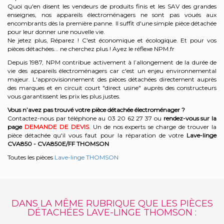
Quoi qu'en disent les vendeurs de produits finis et les SAV des grandes
enseignes, nos appareils électroménagers ne sont pas voués aux
encombrants dès la première panne. Il suffit d'une simple pièce détachée
pour leur donner une nouvelle vie.
Ne jetez plus, Réparez ! C'est économique et écologique. Et
pour vos
pièces détachées... ne cherchez plus ! Ayez le réflexe NPM.fr
Depuis 1987, NPM contribue activement à l’allongement de la durée de
vie des appareils électroménagers car c'est un enjeu environnemental
majeur. L'approvisionnement des pièces détachées directement auprès
des marques et en circuit court "direct usine" auprès des constructeurs
vous garantissent les prix les plus justes.
Vous n’avez pas trouvé votre pièce détachée électroménager ?
Contactez-nous par téléphone a
u 03 20 62 27 37
o
u
rendez-vous sur la
page
DEMANDE DE DEVIS
. Un de nos experts se charge de trouver la
pièce détachée qu'il vous faut pour la réparation de votre
Lave-linge
CVA850 - CVA850E/FF
THOMSON
Toutes les pièces
Lave-linge THOMSON
DANS LA MÊME RUBRIQUE QUE LES PIÈCES
DÉTACHÉES LAVE-LINGE THOMSON :