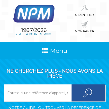
S'IDENTIFIER
1987/2026
MON PANIER
39 ANS À VOTRE SERVICE
Menu
NE CHERCHEZ PLUS - NOUS AVONS LA
PIÈCE
NOTRE GUIDE : OÙ TROUVER LA RÉFÉRENCE DE