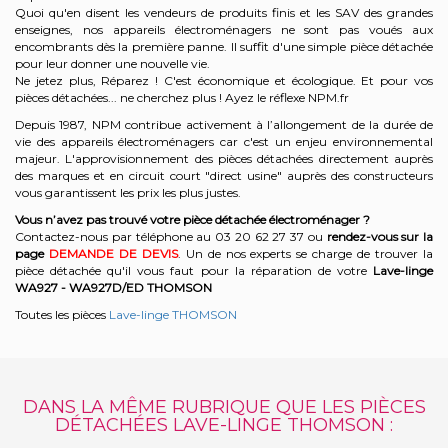
Quoi qu'en disent les vendeurs de produits finis et les SAV des grandes
enseignes, nos appareils électroménagers ne sont pas voués aux
encombrants dès la première panne. Il suffit d'une simple pièce détachée
pour leur donner une nouvelle vie.
Ne jetez plus, Réparez ! C'est économique et écologique. Et
pour vos
pièces détachées... ne cherchez plus ! Ayez le réflexe NPM.fr
Depuis 1987, NPM contribue activement à l’allongement de la durée de
vie des appareils électroménagers car c'est un enjeu environnemental
majeur. L'approvisionnement des pièces détachées directement auprès
des marques et en circuit court "direct usine" auprès des constructeurs
vous garantissent les prix les plus justes.
Vous n’avez pas trouvé votre pièce détachée électroménager ?
Contactez-nous par téléphone a
u 03 20 62 27 37
o
u
rendez-vous sur la
page
DEMANDE DE DEVIS
. Un de nos experts se charge de trouver la
pièce détachée qu'il vous faut pour la réparation de votre
Lave-linge
WA927 - WA927D/ED
THOMSON
Toutes les pièces
Lave-linge THOMSON
DANS LA MÊME RUBRIQUE QUE LES PIÈCES
DÉTACHÉES LAVE-LINGE THOMSON :