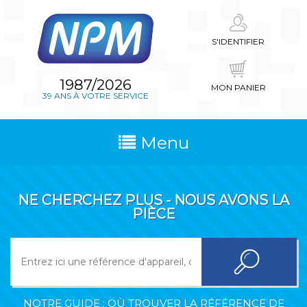
S'IDENTIFIER
1987/2026
MON PANIER
39 ANS À VOTRE SERVICE
Menu
NE CHERCHEZ PLUS - NOUS AVONS LA
PIÈCE
NOTRE GUIDE : OÙ TROUVER LA RÉFÉRENCE DE