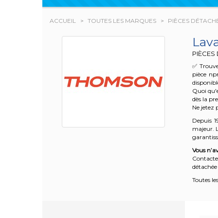
ACCUEIL
TOUTES LES MARQUES
PIÈCES DÉTACH
Lav
PIÈCES
✅ Trouve
pièce np
disponibl
Quoi qu'e
dès la pr
Ne jetez 
Depuis 1
majeur. L
garantisse
Vous n’av
Contacte
détachée 
Toutes le