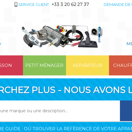
+33 3 20 62 27 37
SERVICE CLIENT :
DEMANDE DE 
r
M
SSON
PETIT MÉNAGER
ASPIRATEUR
CHAUF
RCHEZ PLUS - NOUS AVONS L
E GUIDE : OÙ TROUVER LA RÉFÉRENCE DE VOTRE APPAR