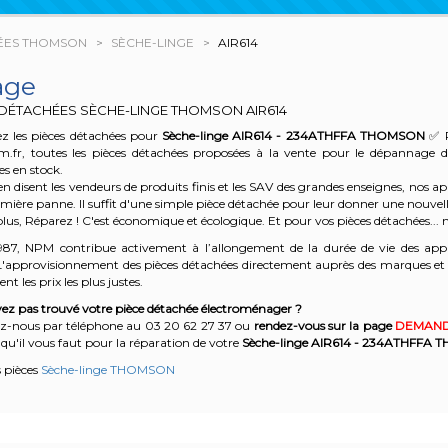
ÉES THOMSON
SÈCHE-LINGE
AIR614
age
 DÉTACHÉES SÈCHE-LINGE THOMSON
AIR614
z les pièces détachées pour
Sèche-linge AIR614 - 234ATHFFA
THOMSON
✅ P
m.fr, toutes les pièces détachées proposées à la vente pour le dépannage 
es en stock.
n disent les vendeurs de produits finis et les SAV des grandes enseignes, nos
emière panne. Il suffit d'une simple pièce détachée pour leur donner une nouvell
plus, Réparez ! C'est économique et écologique. Et
pour vos pièces détachées... n
987, NPM contribue activement à l’allongement de la durée de vie des appa
'approvisionnement des pièces détachées directement auprès des marques et en
nt les prix les plus justes.
ez pas trouvé votre pièce détachée électroménager ?
z-nous par téléphone a
u 03 20 62 27 37
o
u
rendez-vous sur la page
DEMAND
qu'il vous faut pour la réparation de votre
Sèche-linge AIR614 - 234ATHFFA
T
s pièces
Sèche-linge THOMSON