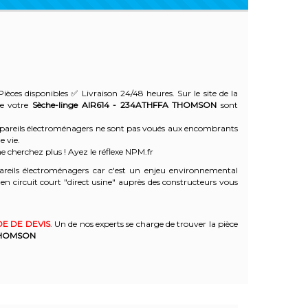
ièces disponibles ✅ Livraison 24/48 heures. Sur le site de la
de votre
Sèche-linge AIR614 - 234ATHFFA
THOMSON
sont
 appareils électroménagers ne sont pas voués aux encombrants
e vie.
e cherchez plus ! Ayez le réflexe NPM.fr
reils électroménagers car c'est un enjeu environnemental
 circuit court "direct usine" auprès des constructeurs vous
E DE DEVIS
. Un de nos experts se charge de trouver la pièce
HOMSON