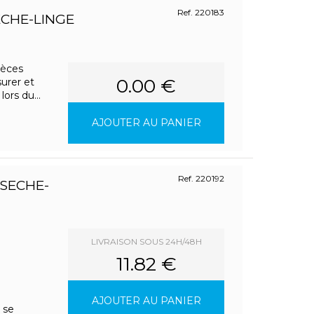
Ref. 220183
CHE-LINGE
ièces
0.00 €
urer et
ors du...
AJOUTER AU PANIER
Ref. 220192
SECHE-
LIVRAISON SOUS 24H/48H
11.82 €
AJOUTER AU PANIER
 se