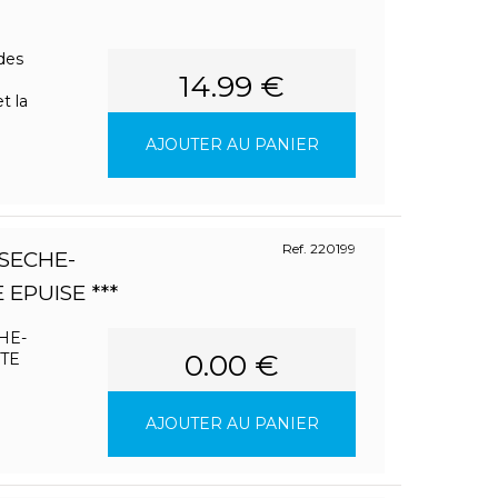
 des
14.99 €
t la
AJOUTER AU PANIER
Ref. 220199
SECHE-
 EPUISE ***
HE-
0.00 €
TE
AJOUTER AU PANIER