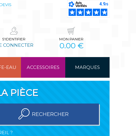
DEVIS
S'IDENTIFIER
MON PANIER
0.00 €
E CONNECTER
FE-EAU
ACCESSOIRES
MARQUES
A PIÈCE
RECHERCHER
EIL ?