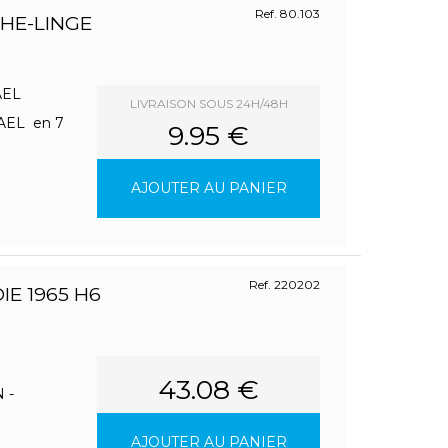
Ref. 80.103
CHE-LINGE
MAEL
LIVRAISON SOUS 24H/48H
MAEL en 7
9.95 €
AJOUTER AU PANIER
Ref. 220202
E 1965 H6
43.08 €
 -
AJOUTER AU PANIER