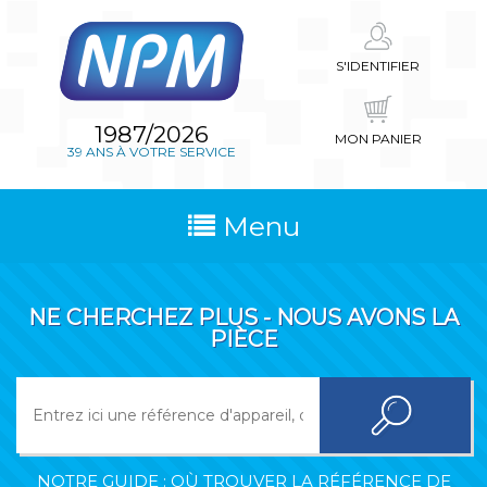
S'IDENTIFIER
1987/2026
MON PANIER
39 ANS À VOTRE SERVICE
Menu
NE CHERCHEZ PLUS - NOUS AVONS LA
PIÈCE
NOTRE GUIDE : OÙ TROUVER LA RÉFÉRENCE DE