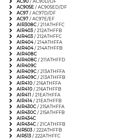
AC90
/ AC90D/DF
AC905E
/ AC905ED/DF
AC97
/ AC97D/DF
AC97
/ AC97E/EF
AIR308C
/ 211ATHFFC
AIR403
/ 212ATHFFB
AIR403
/ 212ATHFFC
AIR404
/ 214ATHFFA
AIR404
/ 214ATHFFB
AIR408C
AIR408C
/ 211ATHFFD
AIR409C
AIR409C
/ 213ATHFFA
AIR409C
/ 213ATHFFB
AIR410
/ 216ATHFFA
AIR410
/ 216ATHFFB
AIR411
/ 21EATHFFA
AIR414
/ 21EATHFFB
AIR430C
/ 215ATHFFA
AIR430C
/ 215ATHFFB
AIR434C
AIR434C
/ 21CATHFFB
AIR503
/ 222ATHFFB
AIR513
/ 222ATHFFC