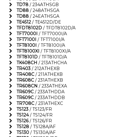
TD78
/ 234ATHSGB
TD88
/ 248ATHSGA
TD88
/ 24EATHSGA
TE4512
/ TE4512D/DE
TFDT8102D
/ TFDT8102D/A
TFT7000I
/ TFT7000I/A
TFT7100I
/ TFT7100I/A
TFT8100I
/ TFT8100I/A
TFT8100XI
/ TFT8100XI/A
TFT8101D
/ TFT8101D/A
TK408CH
/ 213ATHCHA
TR403
/ 212ATHEXB
TR408C
/ 211ATHEXB
TR608C
/ 231ATHEXB
TR608CN
/ 233ATHEXA
TR609C
/ 233ATHDDA
TR609C
/ 233ATHDDB
TR708C
/ 231ATHEXC
TS123
/ TS123/FR
TS124
/ TS124/FR
TS126
/ TS126/FR
TS128
/ TS128A/AF
TS130
/ TS130A/AF