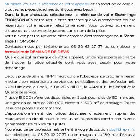
Munissez-vous de la référence de votre appareil
et en fonction de celle-ci,
trouvez les pièces détachées dont vous avez besoin.
Dans la liste ci-dessous, sélectionnez la référence de votre Sèche-linge
THOMSON
afin de trouver la pièce détachée que vous recherchez pour la
réparation votre appareil électroménager. Vous pouvez également
cliquez dans la colonne de gauche, sur le nom de la pièce.
Vous n’avez pas trouvé votre pièce détachée électroménager pour
Sèche-
linge THOMSON
?
Contactez-nous par téléphone au 03 20 62 27 37
ou complétez le
formulaire de DEMANDE DE DEVIS
Quelle que soit la marque de votre appareil, un de nos experts se charge
de trouver la pièce détachée dont vous avez besoin pour votre
dépannage.
Depuis plus de 39 ans, NPM.fr agit contre l’obsolescence programmée en
mettant son expertise au service des particuliers et des professionnels.
NPM Lille c'est le Choix, la DISPONIBILITE, la RAPIDITE, le Conseil et la
Qualité de service.
Plus de 15 000 références disponibles en Stock pour plus de 150 marques,
une gestion de près de 260 000 pièces sur 1500 m² de stockage. Toutes
les autres pièces sur commande.
L'approvisionnement des pièces détachées directement auprès des
marques et en circuit court "direct usine" auprès des constructeurs vous
garantissent les prix les plus justes.
Notre équipe de professionnels se tient à votre disposition
codif@npm.fr
,
par téléphone au 03 20 62 27 37 ou en magasin au 180 rue d’Arras à
Lille pour vous aider à trouver la pièce qu’il vous faut.