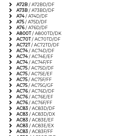
A72B
/ A72BD/DF
A73B
/ A73BD/DF
A74
/ A74D/DF
A75
/ A75D/DF
A76
/ A76D/DF
A800T
/ A800TD/DK
AC70T
/ AC70TD/DF
AC72T
/ AC72TD/DF
AC74
/ AC74D/DF
AC74
/ AC74E/EF
AC74
/ AC74F/FF
AC75
/ AC75D/DF
AC75
/ AC75E/EF
AC75
/ AC75F/FF
AC75
/ AC75G/GF
AC76
/ AC76D/DF
AC76
/ AC76E/EF
AC76
/ AC76F/FF
AC83
/ AC83D/DF
AC83
/ AC83D/DX
AC83
/ AC83E/EF
AC83
/ AC83E/EX
AC83
/ AC83F/FF