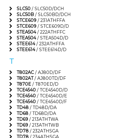
SLC50
/ SLC50D/DCH
SLC50B
/ SLC50BD/DCH
STCE609
/ 231ATHFFA
STCE609
/ STCE609D/D
STEA504
/ 222ATHFFC
STEA504
/ STEA504D/D
STEE614
/ 232ATHFFA
STEE614
/ STEE614D/D
T
T802AC
/ AJ80D/DF
T802AT
/ AJ800TD/DF
T870E
/ T870ED/D
TCE4540
/ TCE4540D/D
TCE4540
/ TCE4540D/E
TCE4540
/ TCE4540D/F
TD48
/ TD48D/DA
TD68
/ TD68D/DA
TD69
/ 213ATHTWA
TD69
/ 213ATHTWB
TD78
/ 232ATHSGA
TD78
/ 234ATHSGA