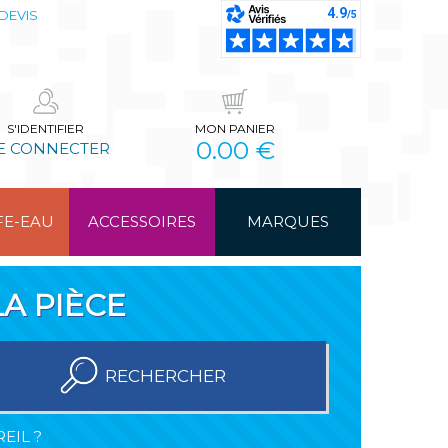
DEVIS
S'IDENTIFIER
MON PANIER
0.00 €
E CONNECTER
FE-EAU
ACCESSOIRES
MARQUES
A PIÈCE
RECHERCHER
EIL ?