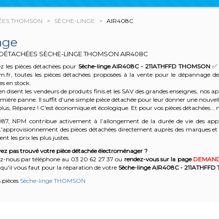
ÉES THOMSON
SÈCHE-LINGE
AIR408C
age
 DÉTACHÉES SÈCHE-LINGE THOMSON
AIR408C
z les pièces détachées pour
Sèche-linge AIR408C - 211ATHFFD
THOMSON
✅ 
m.fr, toutes les pièces détachées proposées à la vente pour le dépannage d
es en stock.
n disent les vendeurs de produits finis et les SAV des grandes enseignes, nos
emière panne. Il suffit d'une simple pièce détachée pour leur donner une nouvell
plus, Réparez ! C'est économique et écologique. Et
pour vos pièces détachées... n
987, NPM contribue activement à l’allongement de la durée de vie des appa
'approvisionnement des pièces détachées directement auprès des marques et en
nt les prix les plus justes.
ez pas trouvé votre pièce détachée électroménager ?
z-nous par téléphone a
u 03 20 62 27 37
o
u
rendez-vous sur la page
DEMAND
qu'il vous faut pour la réparation de votre
Sèche-linge AIR408C - 211ATHFFD
s pièces
Sèche-linge THOMSON