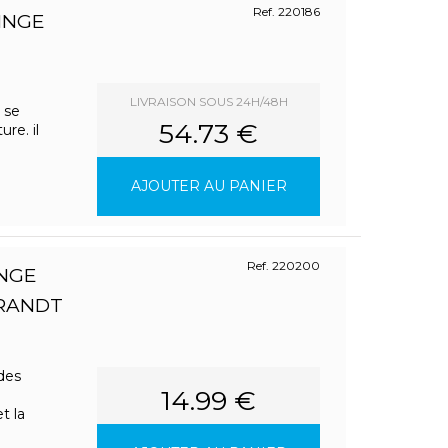
Ref. 220186
INGE
LIVRAISON SOUS 24H/48H
 se
54.73 €
re. il
AJOUTER AU PANIER
Ref. 220200
INGE
BRANDT
 des
14.99 €
t la