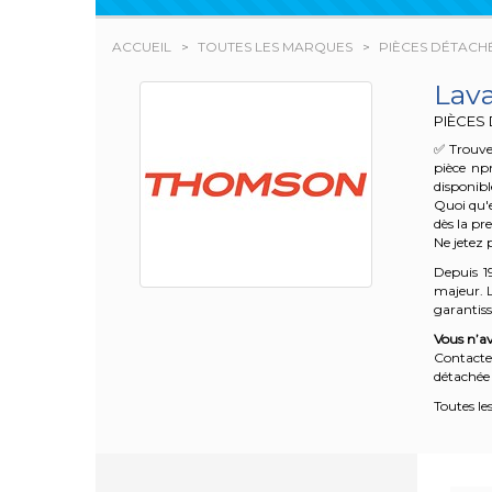
ACCUEIL
TOUTES LES MARQUES
PIÈCES DÉTACH
Lav
PIÈCES
✅ Trouve
pièce np
disponibl
Quoi qu'e
dès la pr
Ne jetez 
Depuis 1
majeur. L
garantisse
Vous n’av
Contacte
détachée 
Toutes le