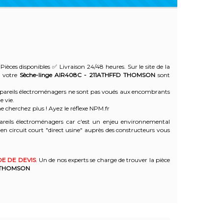
Pièces disponibles ✅ Livraison 24/48 heures. Sur le site de la
e votre
Sèche-linge AIR408C - 211ATHFFD
THOMSON
sont
 appareils électroménagers ne sont pas voués aux encombrants
e vie.
e cherchez plus ! Ayez le réflexe NPM.fr
reils électroménagers car c'est un enjeu environnemental
 circuit court "direct usine" auprès des constructeurs vous
E DE DEVIS
. Un de nos experts se charge de trouver la pièce
THOMSON