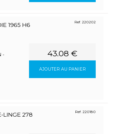
Ref. 220202
E 1965 H6
43.08 €
 -
AJOUTER AU PANIER
Ref. 220180
-LINGE 278