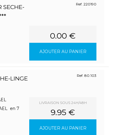
Ref. 220190
 SECHE-
**
0.00 €
AJOUTER AU PANIER
Ref. 80.103
CHE-LINGE
MAEL
LIVRAISON SOUS 24H/48H
MAEL en 7
9.95 €
AJOUTER AU PANIER