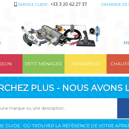
+33 3 20 62 27 37
SERVICE CLIENT :
DEMANDE DE 
r
M
SSON
PETIT MÉNAGER
ASPIRATEUR
CHAUF
RCHEZ PLUS - NOUS AVONS L
E GUIDE : OÙ TROUVER LA RÉFÉRENCE DE VOTRE APPAR