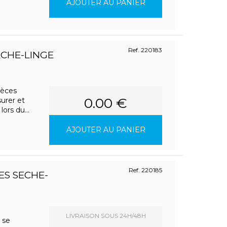
AJOUTER AU PANIER
Ref. 220183
CHE-LINGE
ièces
0.00 €
urer et
ors du...
AJOUTER AU PANIER
Ref. 220185
ES SECHE-
LIVRAISON SOUS 24H/48H
 se