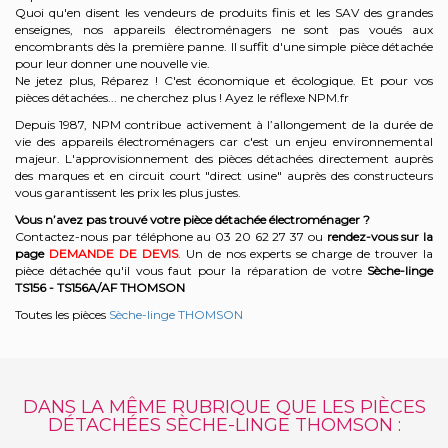
Quoi qu'en disent les vendeurs de produits finis et les SAV des grandes
enseignes, nos appareils électroménagers ne sont pas voués aux
encombrants dès la première panne. Il suffit d'une simple pièce détachée
pour leur donner une nouvelle vie.
Ne jetez plus, Réparez ! C'est économique et écologique. Et
pour vos
pièces détachées... ne cherchez plus ! Ayez le réflexe NPM.fr
Depuis 1987, NPM contribue activement à l’allongement de la durée de
vie des appareils électroménagers car c'est un enjeu environnemental
majeur. L'approvisionnement des pièces détachées directement auprès
des marques et en circuit court "direct usine" auprès des constructeurs
vous garantissent les prix les plus justes.
Vous n’avez pas trouvé votre pièce détachée électroménager ?
Contactez-nous par téléphone a
u 03 20 62 27 37
o
u
rendez-vous sur la
page
DEMANDE DE DEVIS
. Un de nos experts se charge de trouver la
pièce détachée qu'il vous faut pour la réparation de votre
Sèche-linge
TS156 - TS156A/AF
THOMSON
Toutes les pièces
Sèche-linge THOMSON
DANS LA MÊME RUBRIQUE QUE LES PIÈCES
DÉTACHÉES SÈCHE-LINGE THOMSON :