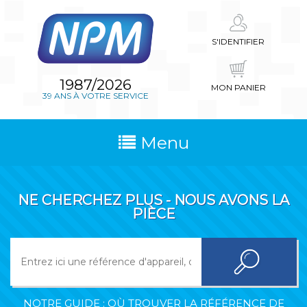
S'IDENTIFIER
1987/2026
MON PANIER
39 ANS À VOTRE SERVICE
Menu
NE CHERCHEZ PLUS - NOUS AVONS LA
PIÈCE
NOTRE GUIDE : OÙ TROUVER LA RÉFÉRENCE DE