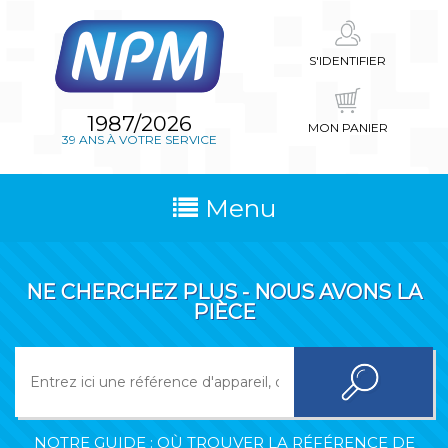
S'IDENTIFIER
1987/2026
MON PANIER
39 ANS À VOTRE SERVICE
Menu
NE CHERCHEZ PLUS - NOUS AVONS LA
PIÈCE
NOTRE GUIDE : OÙ TROUVER LA RÉFÉRENCE DE