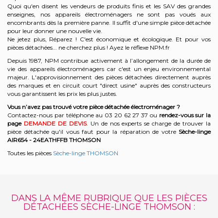
Quoi qu'en disent les vendeurs de produits finis et les SAV des grandes
enseignes, nos appareils électroménagers ne sont pas voués aux
encombrants dès la première panne. Il suffit d'une simple pièce détachée
pour leur donner une nouvelle vie.
Ne jetez plus, Réparez ! C'est économique et écologique. Et
pour vos
pièces détachées... ne cherchez plus ! Ayez le réflexe NPM.fr
Depuis 1987, NPM contribue activement à l’allongement de la durée de
vie des appareils électroménagers car c'est un enjeu environnemental
majeur. L'approvisionnement des pièces détachées directement auprès
des marques et en circuit court "direct usine" auprès des constructeurs
vous garantissent les prix les plus justes.
Vous n’avez pas trouvé votre pièce détachée électroménager ?
Contactez-nous par téléphone a
u 03 20 62 27 37
o
u
rendez-vous sur la
page
DEMANDE DE DEVIS
. Un de nos experts se charge de trouver la
pièce détachée qu'il vous faut pour la réparation de votre
Sèche-linge
AIR654 - 24EATHFFB
THOMSON
Toutes les pièces
Sèche-linge THOMSON
DANS LA MÊME RUBRIQUE QUE LES PIÈCES
DÉTACHÉES SÈCHE-LINGE THOMSON :