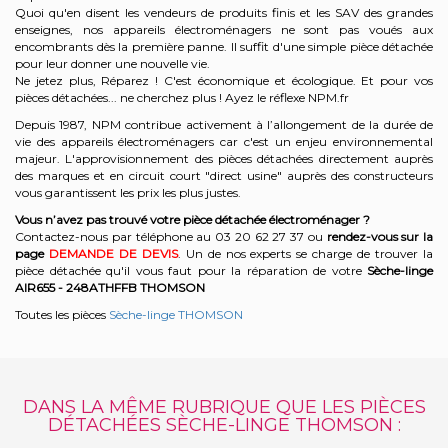
Quoi qu'en disent les vendeurs de produits finis et les SAV des grandes
enseignes, nos appareils électroménagers ne sont pas voués aux
encombrants dès la première panne. Il suffit d'une simple pièce détachée
pour leur donner une nouvelle vie.
Ne jetez plus, Réparez ! C'est économique et écologique. Et
pour vos
pièces détachées... ne cherchez plus ! Ayez le réflexe NPM.fr
Depuis 1987, NPM contribue activement à l’allongement de la durée de
vie des appareils électroménagers car c'est un enjeu environnemental
majeur. L'approvisionnement des pièces détachées directement auprès
des marques et en circuit court "direct usine" auprès des constructeurs
vous garantissent les prix les plus justes.
Vous n’avez pas trouvé votre pièce détachée électroménager ?
Contactez-nous par téléphone a
u 03 20 62 27 37
o
u
rendez-vous sur la
page
DEMANDE DE DEVIS
. Un de nos experts se charge de trouver la
pièce détachée qu'il vous faut pour la réparation de votre
Sèche-linge
AIR655 - 248ATHFFB
THOMSON
Toutes les pièces
Sèche-linge THOMSON
DANS LA MÊME RUBRIQUE QUE LES PIÈCES
DÉTACHÉES SÈCHE-LINGE THOMSON :