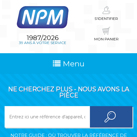
S'IDENTIFIER
1987/2026
MON PANIER
39 ANS À VOTRE SERVICE
Menu
NE CHERCHEZ PLUS - NOUS AVONS LA
PIÈCE
NOTRE GUIDE : OÙ TROUVER LA RÉFÉRENCE DE